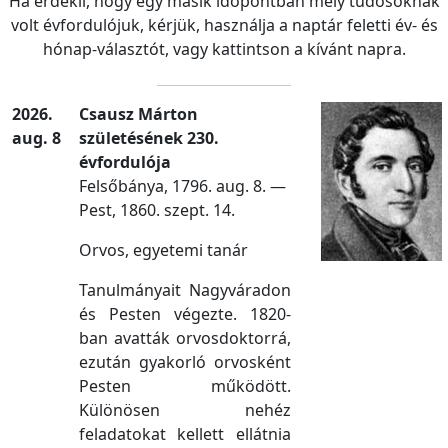
Ha érdekli, hogy egy másik időpontban mely tudősoknak
volt évfordulójuk, kérjük, használja a naptár feletti év- és
hónap-választót, vagy kattintson a kívánt napra.
2026.
Csausz Márton
aug. 8
születésének 230.
évfordulója
Felsőbánya, 1796. aug. 8. —
Pest, 1860. szept. 14.
Orvos, egyetemi tanár
Tanulmányait Nagyváradon
és Pesten végezte. 1820-
ban avatták orvosdoktorrá,
ezután gyakorló orvosként
Pesten működött.
Különösen nehéz
feladatokat kellett ellátnia