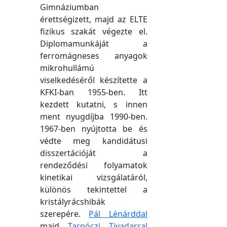
Gimnáziumban
érettségizett, majd az ELTE
fizikus szakát végezte el.
Diplomamunkáját a
ferromágneses anyagok
mikrohullámú
viselkedéséről készítette a
KFKI-ban 1955-ben. Itt
kezdett kutatni, s innen
ment nyugdíjba 1990-ben.
1967-ben nyújtotta be és
védte meg kandidátusi
disszertációját a
rendeződési folyamatok
kinetikai vizsgálatáról,
különös tekintettel a
kristályrácshibák
szerepére.
Pál Lénárddal
majd
Tarnóczi Tivadarral