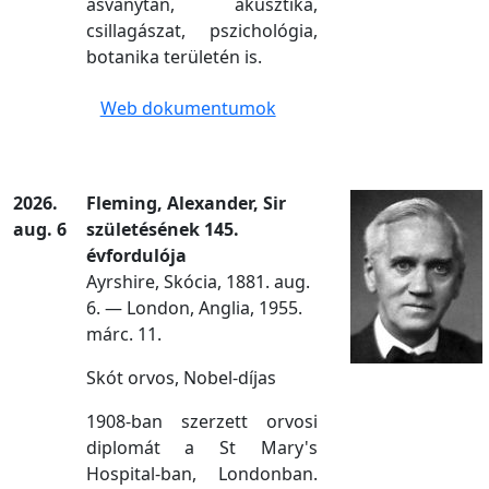
ásványtan, akusztika,
csillagászat, pszichológia,
botanika területén is.
Web dokumentumok
2026.
Fleming, Alexander, Sir
aug. 6
születésének 145.
évfordulója
Ayrshire, Skócia, 1881. aug.
6. — London, Anglia, 1955.
márc. 11.
Skót orvos, Nobel-díjas
1908-ban szerzett orvosi
diplomát a St Mary's
Hospital-ban, Londonban.