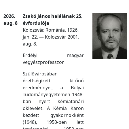
2026.
Zsakó János halálának 25.
aug. 8
évfordulója
Kolozsvár, Románia, 1926.
jan. 22. — Kolozsvár, 2001.
aug. 8.
Erdélyi magyar
vegyészprofesszor
Szülővárosában
érettségizett kitűnő
eredménnyel, a Bolyai
Tudományegyetemen 1948-
ban nyert kémiatanári
oklevelet. A Kémia Karon
kezdett gyakornokként
(1948), 1950-ben lett