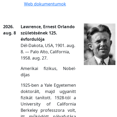
Web dokumentumok
2026.
Lawrence, Ernest Orlando
aug. 8
születésének 125.
évfordulója
Dél-Dakota, USA, 1901. aug.
8. — Palo Alto, California,
1958. aug. 27.
Amerikai fizikus, Nobel-
díjas
1925-ben a Yale Egyetemen
doktorált, majd ugyanitt
fizikát tanított. 1928-tól a
University of California
Berkeley professzora volt,
itt működött pályafutása