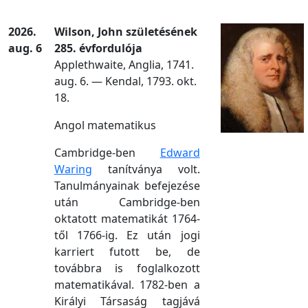
2026.
Wilson, John születésének
aug. 6
285. évfordulója
Applethwaite, Anglia, 1741.
aug. 6. — Kendal, 1793. okt.
18.
Angol matematikus
Cambridge-ben
Edward
Waring
tanítványa volt.
Tanulmányainak befejezése
után Cambridge-ben
oktatott matematikát 1764-
től 1766-ig. Ez után jogi
karriert futott be, de
továbbra is foglalkozott
matematikával. 1782-ben a
Királyi Társaság tagjává