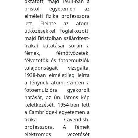
oktatott, majd 1933-ban a
bristoli egyetemen az
elméleti fizika professzora
lett. Eleinte az atomi
ütközésekkel foglalkozott,
majd Bristolban szilárdtest-
fizikai kutatásai során a
fémek, fémötvözetek,
félvezetők és fotoemulziók
tulajdonságait vizsgálta.
1938-ban elméletileg leírta
a fénynek atomi szinten a
fotoemulzióra gyakorolt
hatását, az ún. látens kép
keletkezését. 1954-ben lett
a Cambridge-i egyetemen a
fizika Cavendish-
professzora. A fémek
elektromos vezetését