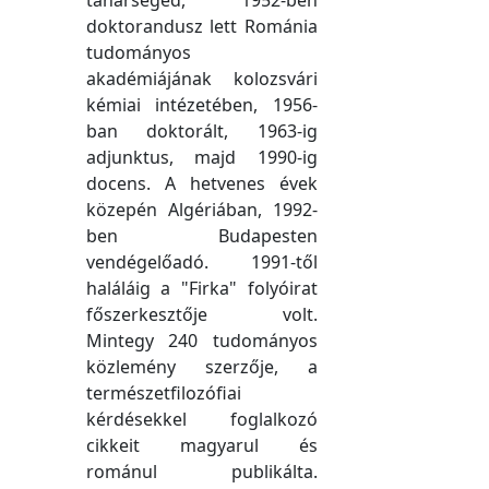
tanársegéd, 1952-ben
doktorandusz lett Románia
tudományos
akadémiájának kolozsvári
kémiai intézetében, 1956-
ban doktorált, 1963-ig
adjunktus, majd 1990-ig
docens. A hetvenes évek
közepén Algériában, 1992-
ben Budapesten
vendégelőadó. 1991-től
haláláig a "Firka" folyóirat
főszerkesztője volt.
Mintegy 240 tudományos
közlemény szerzője, a
természetfilozófiai
kérdésekkel foglalkozó
cikkeit magyarul és
románul publikálta.