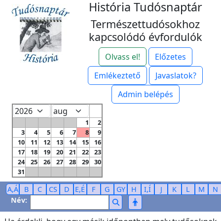
História Tudósnaptár
Természettudósokhoz
kapcsolódó évfordulók
Olvass el!
Előzetes
Emlékeztető
Javaslatok?
Admin belépés
1
2
3
4
5
6
7
8
9
10
11
12
13
14
15
16
17
18
19
20
21
22
23
24
25
26
27
28
29
30
31
A,Á
B
C
CS
D
E,É
F
G
GY
H
I,Í
J
K
L
M
N
Név: