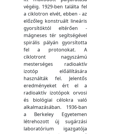
végéig. 1929-ben találta fel
a ciklotron elvét, ebben - az
előzőleg konstruált lineáris
gyorsítóktól eltérően -
mágneses tér segítségével
spirális pályán gyorsította
fel a protonokat. A
ciklotront nagyszámú
mesterséges radioaktív
izotóp előállítására
használták fel. Jelentős
eredményeket ért el a
radioaktív izotópok orvosi
és biológiai célokra való
alkalmazásában. 1936-ban
a Berkeley Egyetemen
létrehozott új sugárzási
laboratórium igazgatója