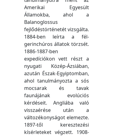
tanulmányútra ment az
Amerikai Egyesült
Államokba, ahol a
Balanoglossus
fejlődéstörténetét vizsgálta.
1884-ben leírta a fél-
gerinchúros állatok törzsét.
1886-1887-ben
expedíciókon vett részt a
nyugati Közép-Ázsiában,
azután Észak-Egyiptomban,
ahol tanulmányozta a sós
mocsarak és tavak
faunájának evolúciós
kérdéseit. Angliába való
visszaérése után a
változékonyságot elemezte.
1897-től keresztezési
kísérleteket végzett. 1908-