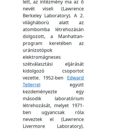
lett, az intézmény ma az ő
nevét viseli (Lawrence
Berkeley Laboratory). A 2.
világháború alatt az
atombomba létrehozásán
dolgozott, a Manhattan-
program keretében az
uránizotópok
elektromágneses
szétválasztási eljárását
kidolgozó csoportot
vezette. 1952-ben
Edward
Tellerrel
együtt
kezdeményezte egy
második laboratórium
létrehozását, melyet 1971-
ben ugyancsak róla
neveztek el (Lawrence
Livermore Laboratory).