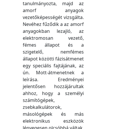
tanulmányozta, majd az
amorf anyagok
vezetőképességét vizsgálta.
Nevéhez fűződik a az amorf
anyagokban lezajló, az
elektromosan vezető,
fémes állapot és a
szigetelő, nemfémes
állapot közötti fázisátmenet
egy speciális fajtájának, az
ún. Mott-átmenetnek a
leírása. Eredményei
jelentősen hozzájárultak
ahhoz, hogy a személyi
számítógépek,
zsebkalkulátorok,
másológépek és más
elektronikus eszközök
lényegesen olcsóbbá váltak,