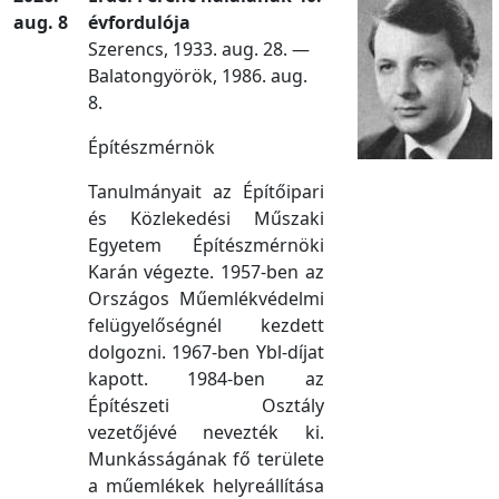
aug. 8
évfordulója
Szerencs, 1933. aug. 28. —
Balatongyörök, 1986. aug.
8.
Építészmérnök
Tanulmányait az Építőipari
és Közlekedési Műszaki
Egyetem Építészmérnöki
Karán végezte. 1957-ben az
Országos Műemlékvédelmi
felügyelőségnél kezdett
dolgozni. 1967-ben Ybl-díjat
kapott. 1984-ben az
Építészeti Osztály
vezetőjévé nevezték ki.
Munkásságának fő területe
a műemlékek helyreállítása