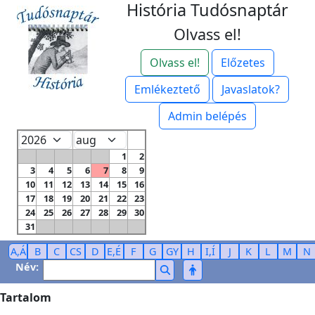
História Tudósnaptár
Olvass el!
Olvass el!
Előzetes
Emlékeztető
Javaslatok?
Admin belépés
1
2
3
4
5
6
7
8
9
10
11
12
13
14
15
16
17
18
19
20
21
22
23
24
25
26
27
28
29
30
31
A,Á
B
C
CS
D
E,É
F
G
GY
H
I,Í
J
K
L
M
N
Név:
Tartalom