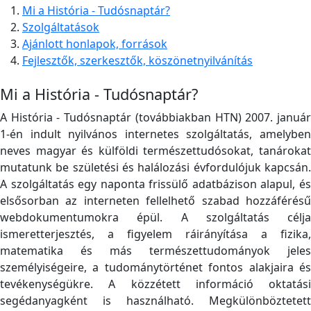
Mi a História - Tudósnaptár?
Szolgáltatások
Ajánlott honlapok, források
Fejlesztők, szerkesztők, köszönetnyilvánítás
Mi a História - Tudósnaptár?
A História - Tudósnaptár (továbbiakban HTN) 2007. január
1-én indult nyilvános internetes szolgáltatás, amelyben
neves magyar és külföldi természettudósokat, tanárokat
mutatunk be születési és halálozási évfordulójuk kapcsán.
A szolgáltatás egy naponta frissülő adatbázison alapul, és
elsősorban az interneten fellelhető szabad hozzáférésű
webdokumentumokra épül. A szolgáltatás célja
ismeretterjesztés, a figyelem ráirányítása a fizika,
matematika és más természettudományok jeles
személyiségeire, a tudománytörténet fontos alakjaira és
tevékenységükre. A közzétett információ oktatási
segédanyagként is használható. Megkülönböztetett