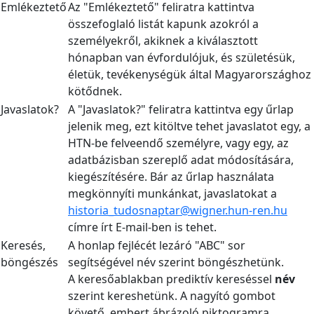
Emlékeztető
Az "Emlékeztető" feliratra kattintva
összefoglaló listát kapunk azokról a
személyekről, akiknek a kiválasztott
hónapban van évfordulójuk, és születésük,
életük, tevékenységük által Magyarországhoz
kötődnek.
Javaslatok?
A "Javaslatok?" feliratra kattintva egy űrlap
jelenik meg, ezt kitöltve tehet javaslatot egy, a
HTN-be felveendő személyre, vagy egy, az
adatbázisban szereplő adat módosítására,
kiegészítésére. Bár az űrlap használata
megkönnyíti munkánkat, javaslatokat a
historia_tudosnaptar@wigner.hun-ren.hu
címre írt E-mail-ben is tehet.
Keresés,
A honlap fejlécét lezáró "ABC" sor
böngészés
segítségével név szerint böngészhetünk.
A keresőablakban prediktív kereséssel
név
szerint kereshetünk. A nagyító gombot
követő, embert ábrázoló piktogramra