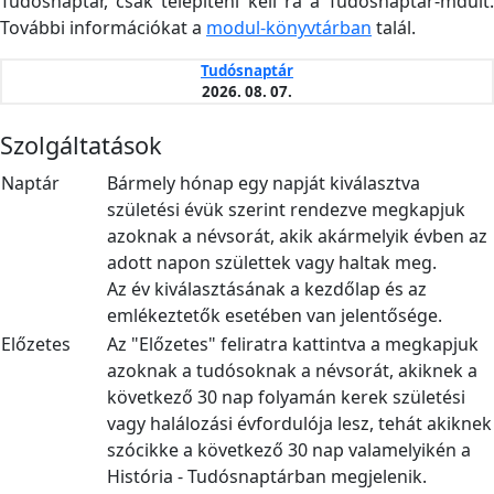
Tudósnaptár, csak telepíteni kell rá a Tudósnaptár-mdult.
További információkat a
modul-könyvtárban
talál.
Tudósnaptár
2026. 08. 07.
Szolgáltatások
Naptár
Bármely hónap egy napját kiválasztva
születési évük szerint rendezve megkapjuk
azoknak a névsorát, akik akármelyik évben az
adott napon születtek vagy haltak meg.
Az év kiválasztásának a kezdőlap és az
emlékeztetők esetében van jelentősége.
Előzetes
Az "Előzetes" feliratra kattintva a megkapjuk
azoknak a tudósoknak a névsorát, akiknek a
következő 30 nap folyamán kerek születési
vagy halálozási évfordulója lesz, tehát akiknek
szócikke a következő 30 nap valamelyikén a
História - Tudósnaptárban megjelenik.