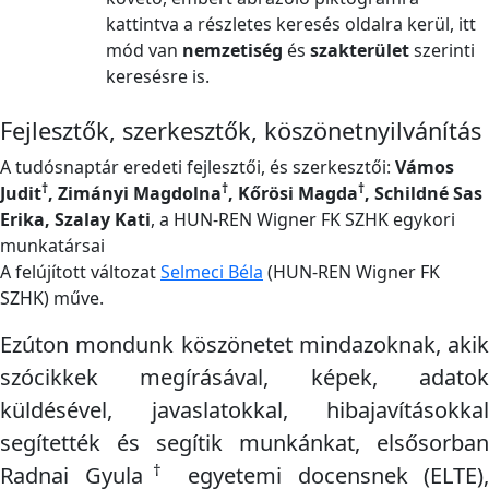
kattintva a részletes keresés oldalra kerül, itt
mód van
nemzetiség
és
szakterület
szerinti
keresésre is.
Fejlesztők, szerkesztők, köszönetnyilvánítás
A tudósnaptár eredeti fejlesztői, és szerkesztői:
Vámos
†
†
†
Judit
, Zimányi Magdolna
, Kőrösi Magda
, Schildné Sas
Erika, Szalay Kati
, a HUN-REN Wigner FK SZHK egykori
munkatársai
A felújított változat
Selmeci Béla
(HUN-REN Wigner FK
SZHK) műve.
Ezúton mondunk köszönetet mindazoknak, akik
szócikkek megírásával, képek, adatok
küldésével, javaslatokkal, hibajavításokkal
segítették és segítik munkánkat, elsősorban
†
Radnai Gyula
egyetemi docensnek (ELTE),