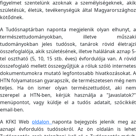
figyelmet szentelünk azoknak a személyiségeknek, akik
születésük, életük, tevékenységük által Magyarországhoz
kötődnek.
A Tudósnaptárban naponta megjelenik olyan elhunyt, a
természettudományokban, illetve műszaki
tudományokban jeles tudósok, tanárok rövid életrajzi
összefoglalója, akik születésének, illetve halálának aznap 5-
tel osztható (5, 10, 15 stb. éves) évfordulója van. A rövid
összefoglaló mellett összegyűjtjük a róluk szóló internetes
dokumentumokra mutató legfontosabb hivatkozásokat. A
HTN folyamatosan gyarapszik, de természetesen még nem
teljes. Ha ön ismer olyan természettudóst, aki nem
szerepel a HTN-ben, kérjük használja a "Javaslatok?"
menüpontot, vagy küldje el a tudós adatait, szócikkét
email-ben.
A KFKI Web
oldalon
naponta bejegyzés jelenik meg az
aznapi évfordulós tudósokról. Az ön oldalán is lehet