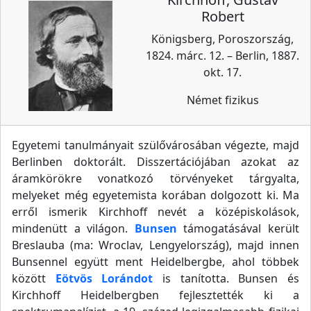
Robert
Königsberg, Poroszország,
1824. márc. 12. – Berlin, 1887.
okt. 17.
Német fizikus
Egyetemi tanulmányait szülővárosában végezte, majd
Berlinben doktorált. Disszertációjában azokat az
áramkörökre vonatkozó törvényeket tárgyalta,
melyeket még egyetemista korában dolgozott ki. Ma
erről ismerik Kirchhoff nevét a középiskolások,
mindenütt a világon.
Bunsen
támogatásával került
Breslauba (ma: Wroclav, Lengyelország), majd innen
Bunsennel együtt ment Heidelbergbe, ahol többek
között
Eötvös Lorándot
is tanította. Bunsen és
Kirchhoff Heidelbergben fejlesztették ki a