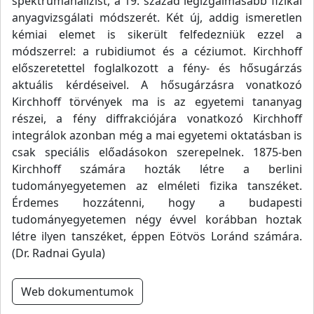
spektrumanalízist, a 19. század legizgalmasabb fizikai
anyagvizsgálati módszerét. Két új, addig ismeretlen
kémiai elemet is sikerült felfedezniük ezzel a
módszerrel: a rubidiumot és a céziumot. Kirchhoff
előszeretettel foglalkozott a fény- és hősugárzás
aktuális kérdéseivel. A hősugárzásra vonatkozó
Kirchhoff törvények ma is az egyetemi tananyag
részei, a fény diffrakciójára vonatkozó Kirchhoff
integrálok azonban még a mai egyetemi oktatásban is
csak speciális előadásokon szerepelnek. 1875-ben
Kirchhoff számára hozták létre a berlini
tudományegyetemen az elméleti fizika tanszéket.
Érdemes hozzátenni, hogy a budapesti
tudományegyetemen négy évvel korábban hoztak
létre ilyen tanszéket, éppen Eötvös Loránd számára.
(Dr. Radnai Gyula)
Web dokumentumok