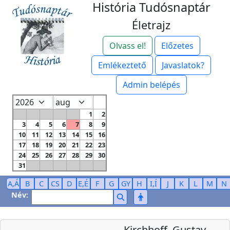
História Tudósnaptár
Életrajz
Olvass el!
Előzetes
Emlékeztető
Javaslatok?
Admin belépés
1
2
3
4
5
6
7
8
9
10
11
12
13
14
15
16
17
18
19
20
21
22
23
24
25
26
27
28
29
30
31
A,Á
B
C
CS
D
E,É
F
G
GY
H
I,Í
J
K
L
M
N
Név:
Kirchhoff, Gustav