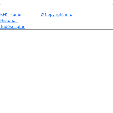
KFKI Home
© Copyright info
História -
Tudósnaptár