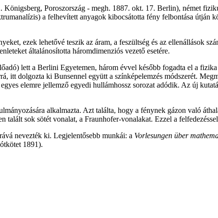
. Königsberg, Poroszország - megh. 1887. okt. 17. Berlin), német fizi
rumanalízis) a felhevített anyagok kibocsátotta fény felbontása útján k
nyeket, ezek lehetővé teszik az áram, a feszültség és az ellenállások 
yenleteket általánosította háromdimenziós vezető esetére.
előadó) lett a Berlini Egyetemen, három évvel később fogadta el a fizik
á, itt dolgozta ki Bunsennel együtt a színképelemzés módszerét. Megmut
 egyes elemre jellemző egyedi hullámhossz sorozat adódik. Az új kutatá
nulmányozására alkalmazta. Azt találta, hogy a fénynek gázon való átha
talált sok sötét vonalat, a Fraunhofer-vonalakat. Ezzel a felfedezéssel
orává nevezték ki. Legjelentősebb munkái: a
Vorlesungen über mathema
ótkötet 1891).