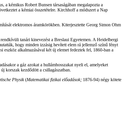
kus, a kémikus
Robert Bunsen társaságában megalapozta a
övetkeztet a kémiai összetételre. Kirchhoff a módszert a Nap
számítását elektromos áramkörökben. Kiterjesztette Georg Simon Ohm
a rendkívüli tanári kinevezést a Breslaui Egyetemen. A Heidelbergi
atták, hogy minden izzásig hevített elem rá jellemző színű fényt
si eszköz alkalmazásával két új elemet fedeztek fel, 1860-ban a
ladásakor a gáz azokat a hullámhosszakat nyeli el, amelyeket
 új korszak kezdődött a csillagászatban.
tische Physik
(
Matematikai fizikai előadások;
1876-94) négy kötete