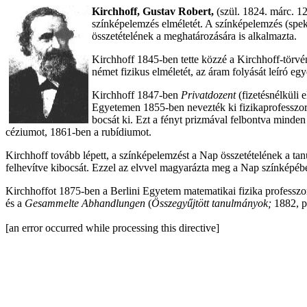
Kirchhoff, Gustav Robert,
(szül. 1824. márc. 12
színképelemzés elméletét. A színképelemzés (spekt
összetételének a meghatározására is alkalmazta.
Kirchhoff 1845-ben tette közzé a Kirchhoff-törvé
német fizikus elméletét, az áram folyását leíró eg
Kirchhoff 1847-ben
Privatdozent
(fizetésnélküli 
Egyetemen 1855-ben nevezték ki fizikaprofesszorr
bocsát ki. Ezt a fényt prizmával felbontva minden
céziumot, 1861-ben a rubídiumot.
Kirchhoff tovább lépett, a színképelemzést a Nap összetételének a ta
felhevítve kibocsát. Ezzel az elvvel magyarázta meg a Nap színképében 
Kirchhoffot 1875-ben a Berlini Egyetem matematikai fizika professz
és a
Gesammelte Abhandlungen
(
Összegyűjtött tanulmányok;
1882, p
[an error occurred while processing this directive]