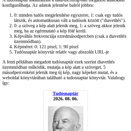
konfigurálhatja. Az adatok jelentése balról jobbra:
0: minden tudós megjelenítése egyszerre, 1: csak egy tudós
látszik, és automatikusan vált a tudósok között ("diavetítés").
0: a szöveg a kép alatt jelenik meg, 1: a szöveg akkor jelenik
meg, ha az egérmutató a kép fölé kerül.
Képváltás frekvenciája ezredmásodpercben (csak a diavetítés
üzemmódban).
Képméret: 0: 121 pixel, 1: 90 pixel
Tudósnaptár könyvtár relatív vagy abszolút URL-je
A fenti példában megadott tudósnaptár ezek szerint diavetítés
üzemmódban működik, mutatja a kép alatt a szöveget, 5
másodpercenként jelenik meg új kép, nagy képeket mutat, és a
weboldal könyvtárában található a tudosnaptar könyvtár. Valahogy
így:
Tudósnaptár
2026. 08. 06.