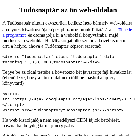
Tudósnaptár az ön web-oldalán
A Tudósnaptár plugin egyszerűen beilleszthető bármely web-oldalra,
1
amelynek kiszologálója képes php-programok futtatására
.
Töltse le
a programot
, és csomagolja ki a weboldal könyvtárába, majd
módosítsa a weboldal HTML-kódját: illessze be a következő sort
arra a helyre, ahová a Tudósnaptár képsort szeretné:
<div id="tudosnaptar" class="tudosnaptar" data-
tnconfig="1,0,0,5000,tudosnaptar"></div>
Tegye be az oldal testébe a következő két javascript fájl-hivatkozást
(ellenőrizze, hogy a html oldal nem tölti be máshol a jquery
könyvtárt!)
<script
src="https://ajax.googleapis.com/ajax/libs/jquery/3.7.1
</script>
<script src="tudosnaptar/tudosnaptar.js"></script>
Ha web-kiszolgálója nem engedélyezi CDN-fájlok betöltését,
használhat helyileg tárolt jquery.js-t is.
A tudósnaptár alkalmazást a data-tnconfig-ban megadott adatokkal