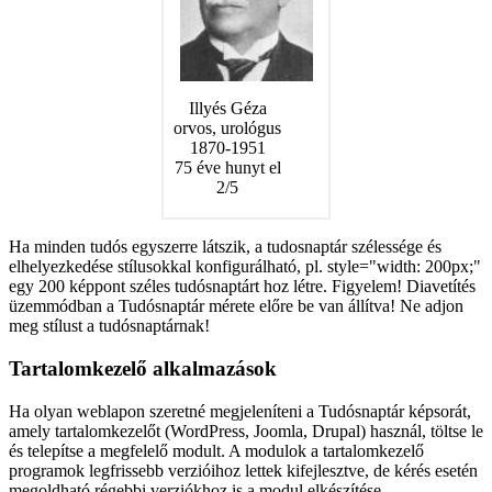
Fleming, Alexander
Illyés Géza
Szimán Oszkár
skót orvos
orvos, urológus
vegyész
1881-1955
1870-1951
1923-1996
145 éve született
75 éve hunyt el
30 éve hunyt el
1/5
2/5
3/5
Ha minden tudós egyszerre látszik, a tudosnaptár szélessége és
elhelyezkedése stílusokkal konfigurálható, pl. style="width: 200px;"
egy 200 képpont széles tudósnaptárt hoz létre. Figyelem! Diavetítés
üzemmódban a Tudósnaptár mérete előre be van állítva! Ne adjon
meg stílust a tudósnaptárnak!
Tartalomkezelő alkalmazások
Ha olyan weblapon szeretné megjeleníteni a Tudósnaptár képsorát,
amely tartalomkezelőt (WordPress, Joomla, Drupal) használ, töltse le
és telepítse a megfelelő modult. A modulok a tartalomkezelő
programok legfrissebb verzióihoz lettek kifejlesztve, de kérés esetén
megoldható régebbi verziókhoz is a modul elkészítése.