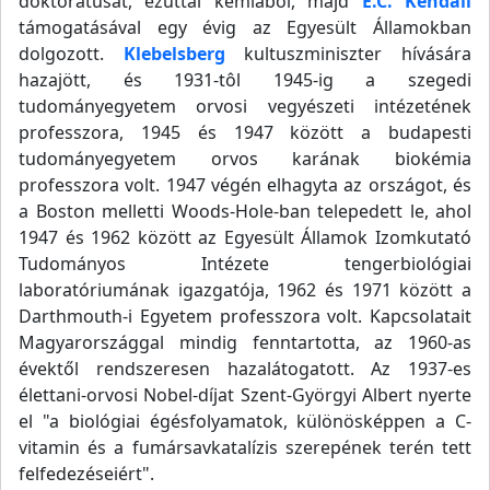
doktorátusát, ezúttal kémiából, majd
E.C. Kendall
támogatásával egy évig az Egyesült Államokban
dolgozott.
Klebelsberg
kultuszminiszter hívására
hazajött, és 1931-tôl 1945-ig a szegedi
tudományegyetem orvosi vegyészeti intézetének
professzora, 1945 és 1947 között a budapesti
tudományegyetem orvos karának biokémia
professzora volt. 1947 végén elhagyta az országot, és
a Boston melletti Woods-Hole-ban telepedett le, ahol
1947 és 1962 között az Egyesült Államok Izomkutató
Tudományos Intézete tengerbiológiai
laboratóriumának igazgatója, 1962 és 1971 között a
Darthmouth-i Egyetem professzora volt. Kapcsolatait
Magyarországgal mindig fenntartotta, az 1960-as
évektől rendszeresen hazalátogatott. Az 1937-es
élettani-orvosi Nobel-díjat Szent-Györgyi Albert nyerte
el "a biológiai égésfolyamatok, különösképpen a C-
vitamin és a fumársavkatalízis szerepének terén tett
felfedezéseiért".