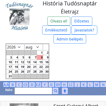
História Tudósnaptár
Életrajz
Olvass el!
Előzetes
Emlékeztető
Javaslatok?
Admin belépés
1
2
3
4
5
6
7
8
9
10
11
12
13
14
15
16
17
18
19
20
21
22
23
24
25
26
27
28
29
30
31
A,Á
B
C
CS
D
E,É
F
G
GY
H
I,Í
J
K
L
M
N
Név:
Szent-Györgyi Albert