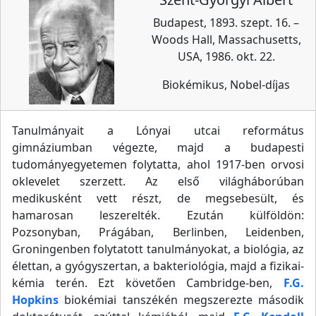
Budapest, 1893. szept. 16. –
Woods Hall, Massachusetts,
USA, 1986. okt. 22.
Biokémikus, Nobel-díjas
Tanulmányait a Lónyai utcai református
gimnáziumban végezte, majd a budapesti
tudományegyetemen folytatta, ahol 1917-ben orvosi
oklevelet szerzett. Az első világháborúban
medikusként vett részt, de megsebesült, és
hamarosan leszerelték. Ezután külföldön:
Pozsonyban, Prágában, Berlinben, Leidenben,
Groningenben folytatott tanulmányokat, a biológia, az
élettan, a gyógyszertan, a bakteriológia, majd a fizikai-
kémia terén. Ezt követően Cambridge-ben,
F.G.
Hopkins
biokémiai tanszékén megszerezte második