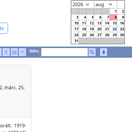
1
2
3
4
5
6
7
8
9
10
11
12
13
14
15
16
és
17
18
19
20
21
22
23
24
25
26
27
28
29
30
31
Név:
Z
ZS
^
2. márc. 25.
rált. 1919-