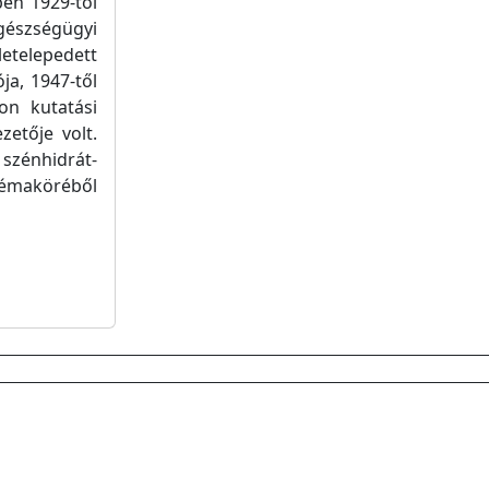
en 1929-től
észségügyi
etelepedett
ja, 1947-től
on kutatási
zetője volt.
szénhidrát-
 témaköréből