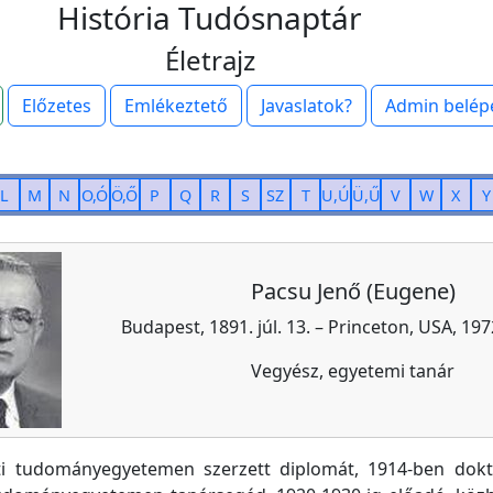
História Tudósnaptár
Életrajz
Előzetes
Emlékeztető
Javaslatok?
Admin belép
L
M
N
O,Ó
Ö,Ő
P
Q
R
S
SZ
T
U,Ú
Ü,Ű
V
W
X
Y
Pacsu Jenő (Eugene)
Budapest, 1891. júl. 13. – Princeton, USA, 197
Vegyész, egyetemi tanár
i tudományegyetemen szerzett diplomát, 1914-ben dokto