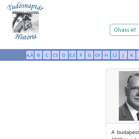
Olvass el!
A,Á
B
C
CS
D
E,É
F
G
GY
H
I,Í
J
K
A budapest