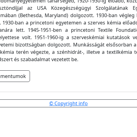
tudományegyetemen tanársegéd, 1920-1930-ig előadó, közb
sztöndíjjal az USA Közegészségügyi Szolgálatának Eg
umában (Bethesda, Maryland) dolgozott. 1930-ban végleg l
 1930-ban a princetoni egyetemen a szerves kémia előadó
anára lett. 1945-1951-ben a princetoni Textile Foundati
lyettese volt. 1951-1960-ig a szerveskémiai kutatások ve
etemi bizottságban dolgozott. Munkásságát elsősorban a 
kémia terén végezte, a szénhidrát-, illetve a textilkémia
szert és szabadalmat vezetett be.
umentumok
© Copyright info