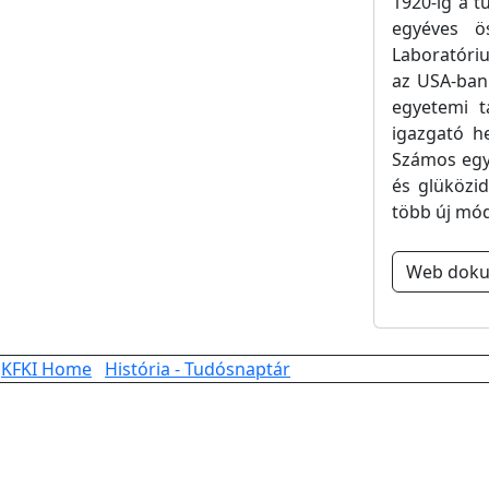
1920-ig a 
egyéves ö
Laboratóri
az USA-ban.
egyetemi t
igazgató he
Számos egy
és glüközid
több új mód
Web dok
KFKI Home
História - Tudósnaptár