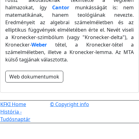
rossz "alkotásoknak" tekintette a végtelen
halmazokat, így
Cantor
munkásságát is: nem
matematikának, hanem teológiának nevezte.
Eredményeit az algebrai számelméletben és az
elliptikus függvények elméletében érte el. Nevét viseli
a Kronecker-szimbólum (vagy "Kronecker-delta"), a
Kronecker-
Weber
tétel, a Kronecker-tétel a
számelméletben, illetve a Kronecker-lemma. Az MTA
külső tagjának választotta.
Web dokumentumok
KFKI Home
© Copyright info
História -
Tudósnaptár