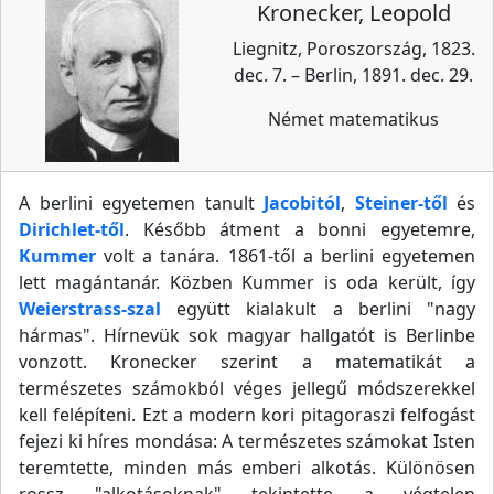
Kronecker, Leopold
Liegnitz, Poroszország, 1823.
dec. 7. – Berlin, 1891. dec. 29.
Német matematikus
A berlini egyetemen tanult
Jacobitól
,
Steiner-től
és
Dirichlet-től
. Később átment a bonni egyetemre,
Kummer
volt a tanára. 1861-től a berlini egyetemen
lett magántanár. Közben Kummer is oda került, így
Weierstrass-szal
együtt kialakult a berlini "nagy
hármas". Hírnevük sok magyar hallgatót is Berlinbe
vonzott. Kronecker szerint a matematikát a
természetes számokból véges jellegű módszerekkel
kell felépíteni. Ezt a modern kori pitagoraszi felfogást
fejezi ki híres mondása: A természetes számokat Isten
teremtette, minden más emberi alkotás. Különösen