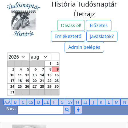
História Tudósnaptár
Életrajz
Olvass el!
Előzetes
Emlékeztető
Javaslatok?
Admin belépés
1
2
3
4
5
6
7
8
9
10
11
12
13
14
15
16
17
18
19
20
21
22
23
24
25
26
27
28
29
30
31
A,Á
B
C
CS
D
E,É
F
G
GY
H
I,Í
J
K
L
M
N
Név: