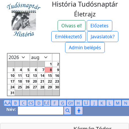
História Tudósnaptár
Életrajz
Olvass el!
Előzetes
Emlékeztető
Javaslatok?
Admin belépés
1
2
3
4
5
6
7
8
9
10
11
12
13
14
15
16
17
18
19
20
21
22
23
24
25
26
27
28
29
30
31
A,Á
B
C
CS
D
E,É
F
G
GY
H
I,Í
J
K
L
M
N
Név:
Kármán Tódor