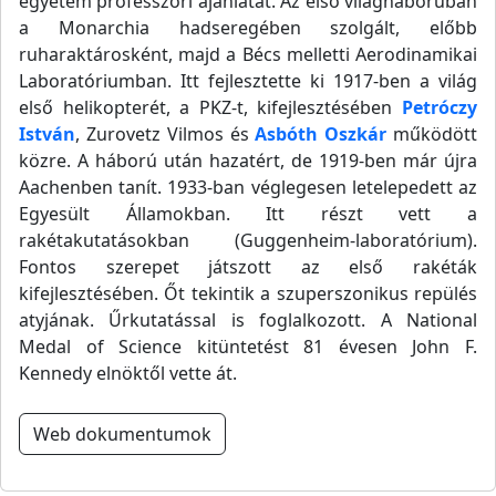
egyetem professzori ajánlatát. Az első világháborúban
a Monarchia hadseregében szolgált, előbb
ruharaktárosként, majd a Bécs melletti Aerodinamikai
Laboratóriumban. Itt fejlesztette ki 1917-ben a világ
első helikopterét, a PKZ-t, kifejlesztésében
Petróczy
István
, Zurovetz Vilmos és
Asbóth Oszkár
működött
közre. A háború után hazatért, de 1919-ben már újra
Aachenben tanít. 1933-ban véglegesen letelepedett az
Egyesült Államokban. Itt részt vett a
rakétakutatásokban (Guggenheim-laboratórium).
Fontos szerepet játszott az első rakéták
kifejlesztésében. Őt tekintik a szuperszonikus repülés
atyjának. Űrkutatással is foglalkozott. A National
Medal of Science kitüntetést 81 évesen John F.
Kennedy elnöktől vette át.
Web dokumentumok