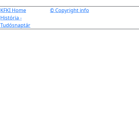
KFKI Home
© Copyright info
História -
Tudósnaptár