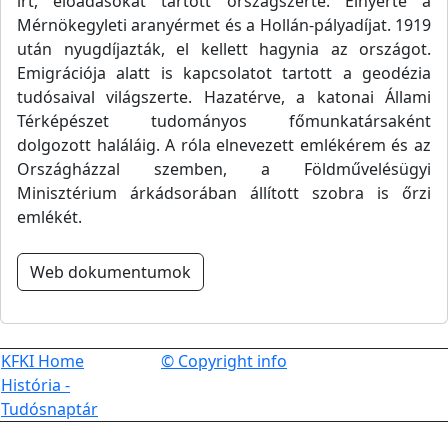
írt, előadásokat tartott országszerte. Elnyerte a
Mérnökegyleti aranyérmet és a Hollán-pályadíjat. 1919
után nyugdíjazták, el kellett hagynia az országot.
Emigrációja alatt is kapcsolatot tartott a geodézia
tudósaival világszerte. Hazatérve, a katonai Állami
Térképészet tudományos főmunkatársaként
dolgozott haláláig. A róla elnevezett emlékérem és az
Országházzal szemben, a Földművelésügyi
Minisztérium árkádsorában állított szobra is őrzi
emlékét.
Web dokumentumok
KFKI Home
© Copyright info
História -
Tudósnaptár