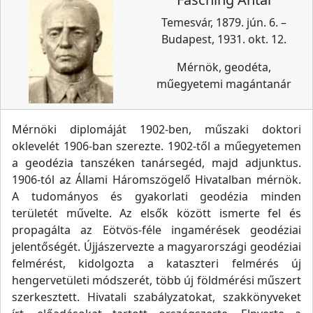
Temesvár, 1879. jún. 6. –
Budapest, 1931. okt. 12.
Mérnök, geodéta,
műegyetemi magántanár
Mérnöki diplomáját 1902-ben, műszaki doktori
oklevelét 1906-ban szerezte. 1902-től a műegyetemen
a geodézia tanszéken tanársegéd, majd adjunktus.
1906-tól az Állami Háromszögelő Hivatalban mérnök.
A tudományos és gyakorlati geodézia minden
területét művelte. Az elsők között ismerte fel és
propagálta az Eötvös-féle ingamérések geodéziai
jelentőségét. Újjászervezte a magyarországi geodéziai
felmérést, kidolgozta a kataszteri felmérés új
hengervetületi módszerét, több új földmérési műszert
szerkesztett. Hivatali szabályzatokat, szakkönyveket