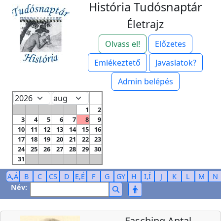
História Tudósnaptár
Életrajz
Olvass el!
Előzetes
Emlékeztető
Javaslatok?
Admin belépés
1
2
3
4
5
6
7
8
9
10
11
12
13
14
15
16
17
18
19
20
21
22
23
24
25
26
27
28
29
30
31
A,Á
B
C
CS
D
E,É
F
G
GY
H
I,Í
J
K
L
M
N
Név:
Fasching Antal