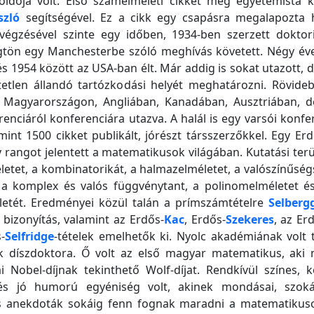
oldója volt. Első számelméleti cikkét még egyetemista k
szló
segítségével. Ez a cikk egy csapásra megalapozta h
végzésével szinte egy időben, 1934-ben szerzett doktori
tön egy Manchesterbe szóló meghívás követett. Négy évet 
s 1954 között az USA-ban élt. Már addig is sokat utazott, 
etetlen állandó tartózkodási helyét meghatározni. Rövide
tt Magyarországon, Angliában, Kanadában, Ausztriában, d
renciáról konferenciára utazva. A halál is egy varsói konfe
mint 1500 cikket publikált, jórészt társszerzőkkel. Egy Er
 rangot jelentett a matematikusok világában. Kutatási terü
etet, a kombinatorikát, a halmazelméletet, a valószínűség
, a komplex és valós függvénytant, a polinomelméletet 
letét. Eredményei közül talán a prímszámtételre
Selberg
 bizonyítás, valamint az Erdős-
Kac
, Erdős-
Szekeres
, az Er
-
Selfridge
-tételek emelhetők ki. Nyolc akadémiának volt 
 díszdoktora. Ő volt az első magyar matematikus, aki
 Nobel-díjnak tekinthető Wolf-díjat. Rendkívül színes, k
s jó humorú egyéniség volt, akinek mondásai, szoká
s anekdoták sokáig fenn fognak maradni a matematikus