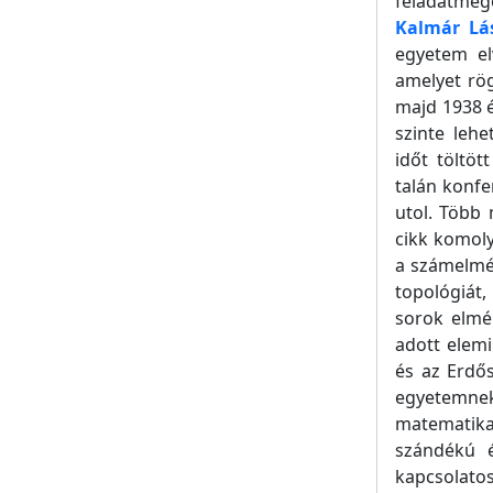
feladatmeg
Kalmár Lá
egyetem el
amelyet rög
majd 1938 é
szinte leh
időt töltö
talán konfe
utol. Több 
cikk komoly
a számelmél
topológiát
sorok elmé
adott elemi
és az Erdős
egyetemnek
matematikai
szándékú é
kapcsolato