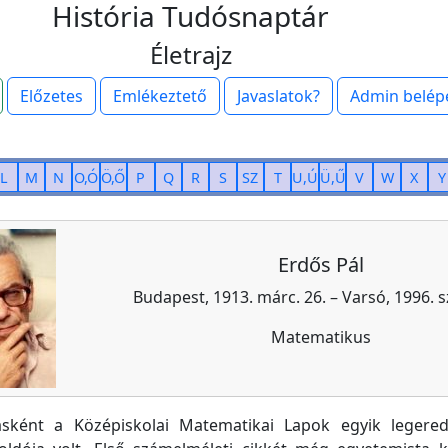
História Tudósnaptár
Életrajz
Előzetes
Emlékeztető
Javaslatok?
Admin belép
L
M
N
O,Ó
Ö,Ő
P
Q
R
S
SZ
T
U,Ú
Ü,Ű
V
W
X
Y
Erdős Pál
Budapest, 1913. márc. 26. – Varsó, 1996. s
Matematikus
ásként a Középiskolai Matematikai Lapok egyik leger