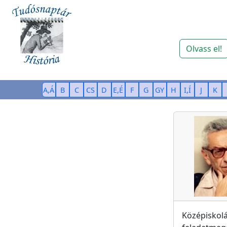
Olvass el!
A,Á
B
C
CS
D
E,É
F
G
GY
H
I,Í
J
K
Középiskol