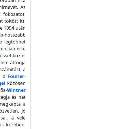
orában írta
írnevét. Az
 fokozatot,
töltött itt,
de 1954 után
bb-hosszabb
e legtöbbet
rencián érte
dőssel közös
lete átfogja
számítást, a
és a
Fourier
-
gel
közösen
dős-
Wintner
tagja és hat
 megkapta a
özvetlen, jó
sai, a vele
ok körében.