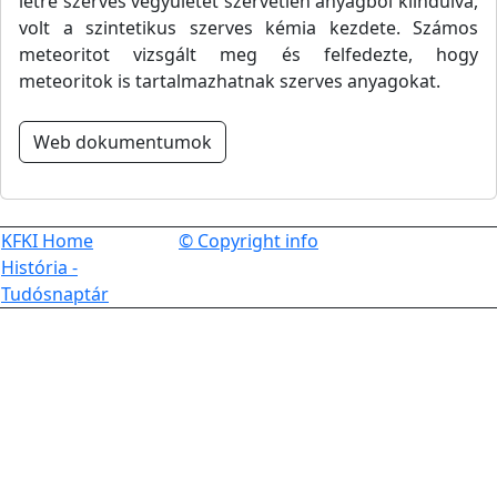
létre szerves vegyületet szervetlen anyagból kiindulva,
volt a szintetikus szerves kémia kezdete. Számos
meteoritot vizsgált meg és felfedezte, hogy
meteoritok is tartalmazhatnak szerves anyagokat.
Web dokumentumok
KFKI Home
© Copyright info
História -
Tudósnaptár