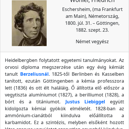
Eschersheim, (ma Frankfurt
am Main), Németország,
1800. júl. 31. – Göttingen,
1882. szept. 23.
Német vegyész
Heidelbergben folytatott egyetemi tanulmányokat. Az
orvosi diploma megszerzése után egy évig kémiát
tanult
Berzeliusnál
. 1825-től Berlinben és Kasselben
tanított, ezután Göttingenben a kémia professzora
lett (1836) és ott élt haláláig. Ő állította elő először a
vegytiszta alumíniumot (1827), a berilliumot (1828), a
bórt és a titániumot.
Justus Liebiggel
együtt
kidolgozta kémiai gyökök elméletét. 1828-ban az
ammónium-cianátból kiindulva előállította a
karbamidot. Ez a szintézis, melyben elsőként hozott