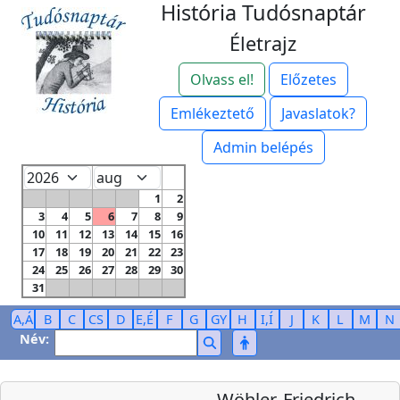
História Tudósnaptár
Életrajz
Olvass el!
Előzetes
Emlékeztető
Javaslatok?
Admin belépés
1
2
3
4
5
6
7
8
9
10
11
12
13
14
15
16
17
18
19
20
21
22
23
24
25
26
27
28
29
30
31
A,Á
B
C
CS
D
E,É
F
G
GY
H
I,Í
J
K
L
M
N
Név:
Wöhler, Friedrich