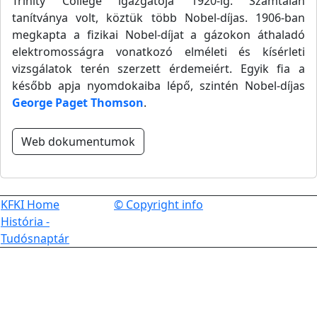
Trinity College igazgatója 1920-ig. Számtalan
tanítványa volt, köztük több Nobel-díjas. 1906-ban
megkapta a fizikai Nobel-díjat a gázokon áthaladó
elektromosságra vonatkozó elméleti és kísérleti
vizsgálatok terén szerzett érdemeiért. Egyik fia a
később apja nyomdokaiba lépő, szintén Nobel-díjas
George Paget Thomson
.
Web dokumentumok
KFKI Home
© Copyright info
História -
Tudósnaptár