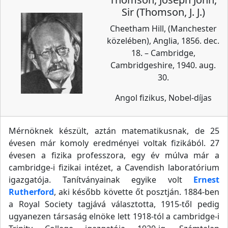
Sir (Thomson, J. J.)
Cheetham Hill, (Manchester
közelében), Anglia, 1856. dec.
18. – Cambridge,
Cambridgeshire, 1940. aug.
30.
Angol fizikus, Nobel-díjas
Mérnöknek készült, aztán matematikusnak, de 25
évesen már komoly eredményei voltak fizikából. 27
évesen a fizika professzora, egy év múlva már a
cambridge-i fizikai intézet, a Cavendish laboratórium
igazgatója. Tanítványainak egyike volt
Ernest
Rutherford
, aki később követte őt posztján. 1884-ben
a Royal Society tagjává választotta, 1915-től pedig
ugyanezen társaság elnöke lett 1918-tól a cambridge-i