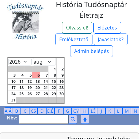
História Tudósnaptár
Életrajz
Olvass el!
Előzetes
Emlékeztető
Javaslatok?
Admin belépés
1
2
3
4
5
6
7
8
9
10
11
12
13
14
15
16
17
18
19
20
21
22
23
24
25
26
27
28
29
30
31
A,Á
B
C
CS
D
E,É
F
G
GY
H
I,Í
J
K
L
M
N
Név:
Thomson, Joseph John,