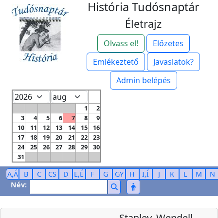
História Tudósnaptár
Életrajz
Olvass el!
Előzetes
Emlékeztető
Javaslatok?
Admin belépés
1
2
3
4
5
6
7
8
9
10
11
12
13
14
15
16
17
18
19
20
21
22
23
24
25
26
27
28
29
30
31
A,Á
B
C
CS
D
E,É
F
G
GY
H
I,Í
J
K
L
M
N
Név:
Stanley, Wendell