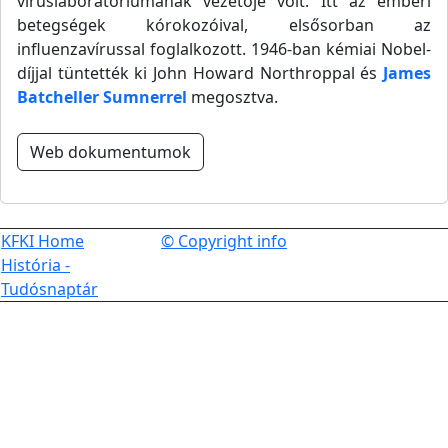
víruslaboratóriumának vezetője volt. Itt az emberi
betegségek kórokozóival, elsősorban az
influenzavírussal foglalkozott. 1946-ban kémiai Nobel-
díjjal tüntették ki John Howard Northroppal és
James
Batcheller Sumnerrel
megosztva.
Web dokumentumok
KFKI Home
© Copyright info
História -
Tudósnaptár