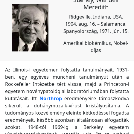
Meredith
Ridgeville, Indiana, USA,
1904. aug. 16. – Salamanca,
Spanyolország, 1971. jún. 15.
Amerikai biokémikus, Nobel-
díjas
Az Illinois-i egyetemen folytatta tanulmányait. 1931-
ben, egy egyéves müncheni tanulmányút után a
Rockefeller Intézetbe tért vissza, majd a Princeton-i
egyetem novénypatológiai laboratóriumában folytatta
kutatásait. Itt
Northrop
eredményeire támaszkodva
sikerült a dohánymozaik-vírust kristályosítania. A
tudományos közvélemény eleinte kétkedéssel fogadta
eredményeit, később azonban általánosan elfogadták
azokat. 1948-tól 1969-ig a Berkeley egyetem