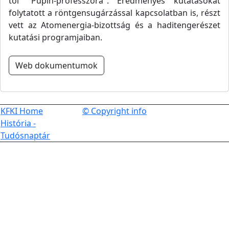
től "Pupin-professzora". Eredményes kutatásokat
folytatott a röntgensugárzással kapcsolatban is, részt
vett az Atomenergia-bizottság és a haditengerészet
kutatási programjaiban.
Web dokumentumok
KFKI Home
© Copyright info
História -
Tudósnaptár