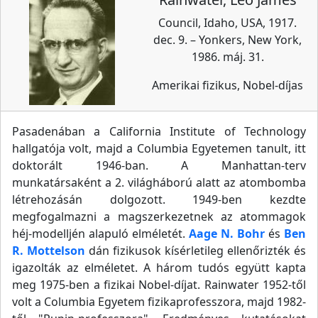
Council, Idaho, USA, 1917.
dec. 9. – Yonkers, New York,
1986. máj. 31.
Amerikai fizikus, Nobel-díjas
Pasadenában a California Institute of Technology
hallgatója volt, majd a Columbia Egyetemen tanult, itt
doktorált 1946-ban. A Manhattan-terv
munkatársaként a 2. világháború alatt az atombomba
létrehozásán dolgozott. 1949-ben kezdte
megfogalmazni a magszerkezetnek az atommagok
héj-modelljén alapuló elméletét.
Aage N. Bohr
és
Ben
R. Mottelson
dán fizikusok kísérletileg ellenőrizték és
igazolták az elméletet. A három tudós együtt kapta
meg 1975-ben a fizikai Nobel-díjat. Rainwater 1952-től
volt a Columbia Egyetem fizikaprofesszora, majd 1982-