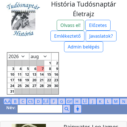
História Tudósnaptár
Életrajz
Olvass el!
Előzetes
Emlékeztető
Javaslatok?
Admin belépés
1
2
3
4
5
6
7
8
9
10
11
12
13
14
15
16
17
18
19
20
21
22
23
24
25
26
27
28
29
30
31
A,Á
B
C
CS
D
E,É
F
G
GY
H
I,Í
J
K
L
M
N
Név:
Rainwater, Leo James