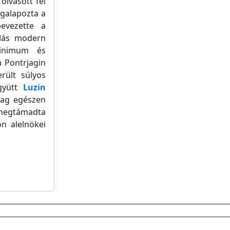
olvasott fel
galapozta a
evezette a
álás modern
minimum és
a Pontrjagin
rült súlyos
együtt
Luzin
ólag egészen
 megtámadta
n alelnökei