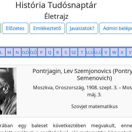
História Tudósnaptár
Életrajz
Előzetes
Emlékeztető
Javaslatok?
Admin belép
L
M
N
O,Ó
Ö,Ő
P
Q
R
S
SZ
T
U,Ú
Ü,Ű
V
W
X
Y
Pontrjagin, Lev Szemjonovics (Pontry
Semenovich)
Moszkva, Oroszország, 1908. szept. 3. – Mos
máj. 3.
Szovjet matematikus
rában egy baleset következtében megvakult, enne