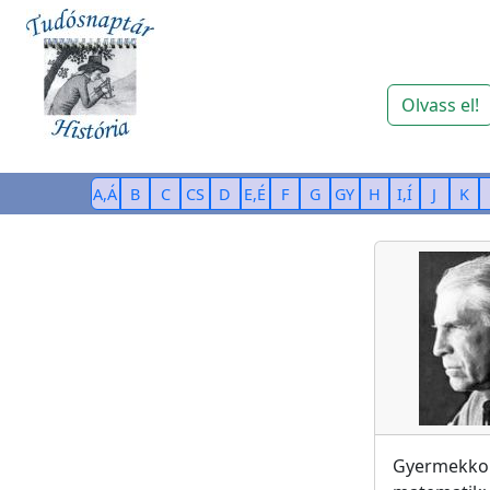
Olvass el!
A,Á
B
C
CS
D
E,É
F
G
GY
H
I,Í
J
K
Gyermekko