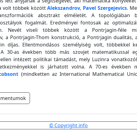
 lett anyjának a segítségével, aki matematika könyveket 
a volt többek között
Alekszandrov, Pavel Szergejevics
. Me
nszformációk absztrakt elméletét. A topológiában b
 osztályok fogalmát. Eredményei fontosak az optimaliz
en. Nevét viseli többek között a Pontrjagin-féle 
 a Pontrjagin-Thom konstrukció, a Pontrjagin dualitás, 
lin díjas. Ellentmondásos személyiség volt, többekkel ke
. A 30-as években több más szovjet matematikussal 
ellen intézett politikai támadást, mely Luzinra vonatkoz
etkezményekkel is járhatott volna. A 70-es években
cobsont
(mindketten az International Mathematical Unio
umentumok
© Copyright info