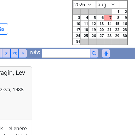
1
2
3
4
5
6
7
8
9
10
11
12
13
14
15
16
és
17
18
19
20
21
22
23
24
25
26
27
28
29
30
31
Név:
Z
ZS
^
agin, Lev
zkva, 1988.
k ellenére