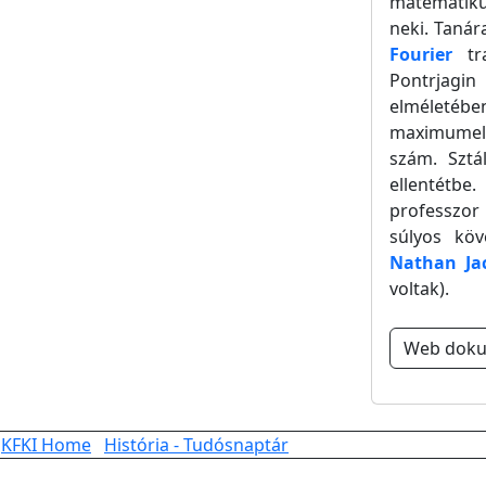
matematikus
neki. Tanár
Fourier
tra
Pontrjagin
elméletéb
maximumelv,
szám. Sztá
ellentétbe
professzor 
súlyos köv
Nathan Ja
voltak).
Web dok
KFKI Home
História - Tudósnaptár