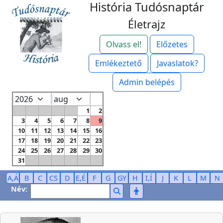
História Tudósnaptár
Életrajz
Olvass el!
Előzetes
Emlékeztető
Javaslatok?
Admin belépés
1
2
3
4
5
6
7
8
9
10
11
12
13
14
15
16
17
18
19
20
21
22
23
24
25
26
27
28
29
30
31
A,Á
B
C
CS
D
E,É
F
G
GY
H
I,Í
J
K
L
M
N
Név: