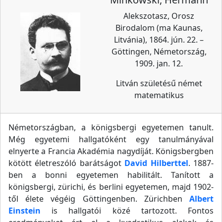
Alekszotasz, Orosz
Birodalom (ma Kaunas,
Litvánia), 1864. jún. 22. –
Göttingen, Németország,
1909. jan. 12.
Litván születésű német
matematikus
Németországban, a königsbergi egyetemen tanult.
Még egyetemi hallgatóként egy tanulmányával
elnyerte a Francia Akadémia nagydíját. Königsbergben
kötött életreszóló barátságot
David Hilberttel
. 1887-
ben a bonni egyetemen habilitált. Tanított a
königsbergi, zürichi, és berlini egyetemen, majd 1902-
től élete végéig Göttingenben. Zürichben
Albert
Einstein
is hallgatói közé tartozott. Fontos