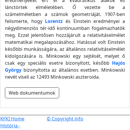
eredményeket ért el a kvadratikus alakok és
lánctörtek elméletében. Ő vezette be a
számelméletben a számok geometriáját. 1907-ben
felismerte, hogy
Lorentz
és Einstein eredményei a
négydimenziós tér-idő kontinuumban fogalmazhatók
meg. Ezzel jelentősen hozzájárult a relativitáselmélet
matematikai megalapozásához. Hatással volt Einstein
későbbi munkásságára, az általános relativitáselmélet
kidolgozására is. Minkowski egy sejtését, melyet ő
csak egy speciális esetre bizonyított, később
Hajós
György
bizonyította az általános esetben. Minkowski
nevét viseli az 12493 Minkowski aszteroida.
Web dokumentumok
KFKI Home
© Copyright info
História -