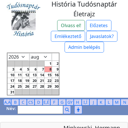
História Tudósnaptár
Életrajz
Olvass el!
Előzetes
Emlékeztető
Javaslatok?
Admin belépés
1
2
3
4
5
6
7
8
9
10
11
12
13
14
15
16
17
18
19
20
21
22
23
24
25
26
27
28
29
30
31
A,Á
B
C
CS
D
E,É
F
G
GY
H
I,Í
J
K
L
M
N
Név:
Minkowski, Hermann