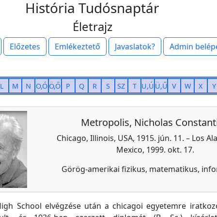
História Tudósnaptár
Életrajz
Előzetes
Emlékeztető
Javaslatok?
Admin belép
L
M
N
O,Ó
Ö,Ő
P
Q
R
S
SZ
T
U,Ú
Ü,Ű
V
W
X
Y
Metropolis, Nicholas Constant
Chicago, Illinois, USA, 1915. jún. 11. – Los 
Mexico, 1999. okt. 17.
Görög-amerikai fizikus, matematikus, inf
High School elvégzése után a chicagoi egyetemre iratkozo