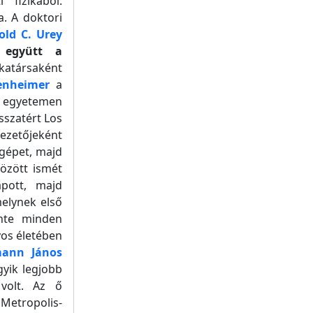
 fizikából.
a. A doktori
old C. Urey
együtt a
atársaként
enheimer
a
i egyetemen
isszatért Los
ezetőjeként
gépet, majd
között ismét
apott, majd
elynek első
inte minden
yos életében
ann János
yik legjobb
olt. Az ő
 Metropolis-