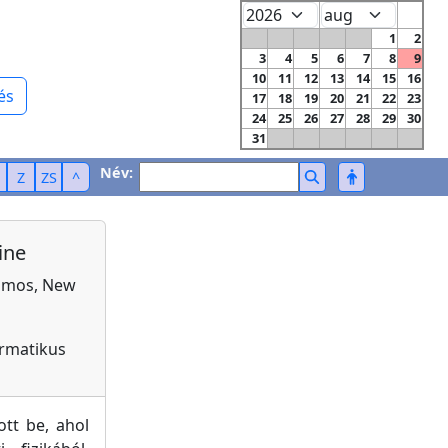
1
2
3
4
5
6
7
8
9
10
11
12
13
14
15
16
és
17
18
19
20
21
22
23
24
25
26
27
28
29
30
31
Név:
Z
ZS
^
ine
Alamos, New
ormatikus
tt be, ahol