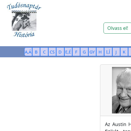
Olvass el!
A,Á
B
C
CS
D
E,É
F
G
GY
H
I,Í
J
K
Az Austin 