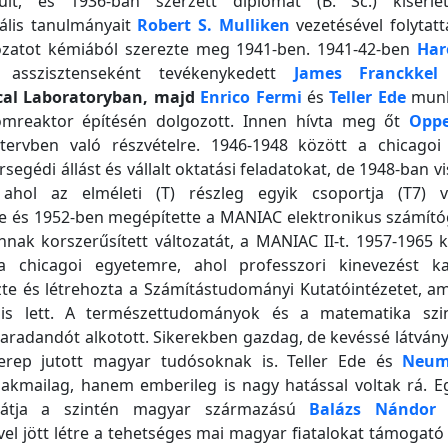
nult, és 1936-ban szerzett diplomát (B. Sc.) kísérleti
ális tanulmányait
Robert S. Mulliken
vezetésével folytatt
kozatot kémiából szerezte meg 1941-ben. 1941-42-ben
Har
r asszisztenseként tevékenykedett
James Franckkel
cal Laboratoryban, majd
Enrico Fermi
és
Teller Ede
munk
omreaktor építésén dolgozott. Innen hívta meg őt
Opp
tervben való részvételre. 1946-1948 között a chicago
segédi állást és vállalt oktatási feladatokat, de 1948-ban v
ahol az elméleti (T) részleg egyik csoportja (T7) v
e és 1952-ben megépítette a MANIAC elektronikus számító
nak korszerűsített változatát, a MANIAC II-t. 1957-1965 
 a chicagoi egyetemre, ahol professzori kinevezést k
te és létrehozta a Számítástudományi Kutatóintézetet, am
 is lett. A természettudományok és a matematika sz
aradandót alkotott. Sikerekben gazdag, de kevéssé látván
zerep jutott magyar tudósoknak is. Teller Ede és
Neum
akmailag, hanem emberileg is nagy hatással voltak rá. Eg
arátja a szintén magyar származású
Balázs Nándor
v
vel jött létre a tehetséges mai magyar fiatalokat támogató