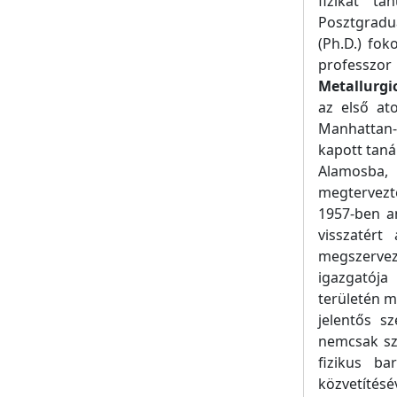
fizikát ta
Posztgradu
(Ph.D.) fo
professzo
Metallurgi
az első at
Manhattan-
kapott tanár
Alamosba, 
megtervezt
1957-ben an
visszatért
megszervez
igazgatója
területén m
jelentős s
nemcsak sz
fizikus b
közvetítésé