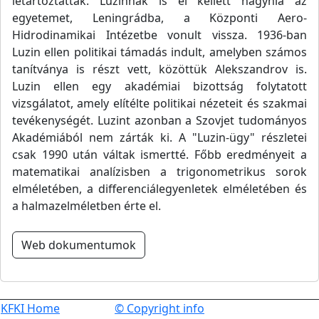
letartóztatták. Luzinnak is el kellett hagynia az
egyetemet, Leningrádba, a Központi Aero-
Hidrodinamikai Intézetbe vonult vissza. 1936-ban
Luzin ellen politikai támadás indult, amelyben számos
tanítványa is részt vett, közöttük Alekszandrov is.
Luzin ellen egy akadémiai bizottság folytatott
vizsgálatot, amely elítélte politikai nézeteit és szakmai
tevékenységét. Luzint azonban a Szovjet tudományos
Akadémiából nem zárták ki. A "Luzin-ügy" részletei
csak 1990 után váltak ismertté. Főbb eredményeit a
matematikai analízisben a trigonometrikus sorok
elméletében, a differenciálegyenletek elméletében és
a halmazelméletben érte el.
Web dokumentumok
KFKI Home
© Copyright info