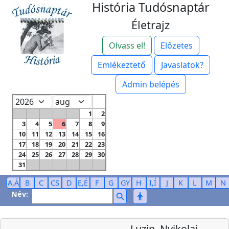
História Tudósnaptár
Életrajz
Olvass el!
Előzetes
Emlékeztető
Javaslatok?
Admin belépés
1
2
3
4
5
6
7
8
9
10
11
12
13
14
15
16
17
18
19
20
21
22
23
24
25
26
27
28
29
30
31
A,Á
B
C
CS
D
E,É
F
G
GY
H
I,Í
J
K
L
M
N
Név:
Luzin, Nyikolaj