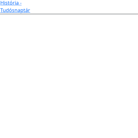
História -
Tudósnaptár