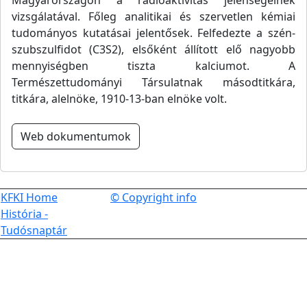
Magyarországon a radioaktivitás jelenségeinek
vizsgálatával. Főleg analitikai és szervetlen kémiai
tudományos kutatásai jelentősek. Felfedezte a szén-
szubszulfidot (C3S2), elsőként állított elő nagyobb
mennyiségben tiszta kalciumot. A
Természettudományi Társulatnak másodtitkára,
titkára, alelnöke, 1910-13-ban elnöke volt.
Web dokumentumok
KFKI Home
© Copyright info
História -
Tudósnaptár