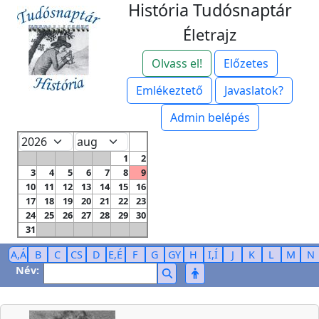
História Tudósnaptár
Életrajz
Olvass el!
Előzetes
Emlékeztető
Javaslatok?
Admin belépés
1
2
3
4
5
6
7
8
9
10
11
12
13
14
15
16
17
18
19
20
21
22
23
24
25
26
27
28
29
30
31
A,Á
B
C
CS
D
E,É
F
G
GY
H
I,Í
J
K
L
M
N
Név: