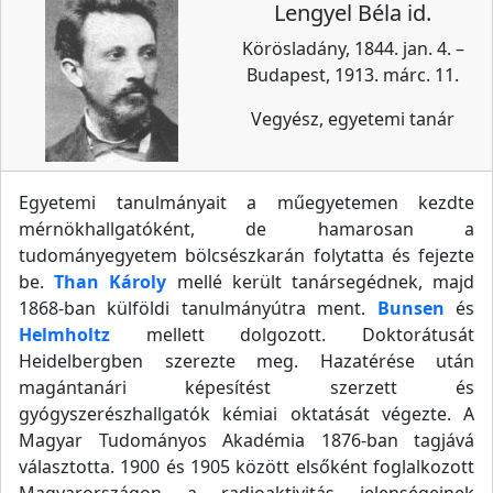
Lengyel Béla id.
Körösladány, 1844. jan. 4. –
Budapest, 1913. márc. 11.
Vegyész, egyetemi tanár
Egyetemi tanulmányait a műegyetemen kezdte
mérnökhallgatóként, de hamarosan a
tudományegyetem bölcsészkarán folytatta és fejezte
be.
Than Károly
mellé került tanársegédnek, majd
1868-ban külföldi tanulmányútra ment.
Bunsen
és
Helmholtz
mellett dolgozott. Doktorátusát
Heidelbergben szerezte meg. Hazatérése után
magántanári képesítést szerzett és
gyógyszerészhallgatók kémiai oktatását végezte. A
Magyar Tudományos Akadémia 1876-ban tagjává
választotta. 1900 és 1905 között elsőként foglalkozott