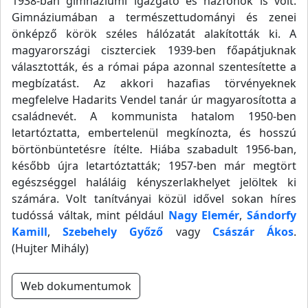
1938-ban gimnáziumi igazgató és házfőnök is volt.
Gimnáziumában a természettudományi és zenei
önképző körök széles hálózatát alakították ki. A
magyarországi ciszterciek 1939-ben főapátjuknak
választották, és a római pápa azonnal szentesítette a
megbízatást. Az akkori hazafias törvényeknek
megfelelve Hadarits Vendel tanár úr magyarosította a
családnevét. A kommunista hatalom 1950-ben
letartóztatta, embertelenül megkínozta, és hosszú
börtönbüntetésre ítélte. Hiába szabadult 1956-ban,
később újra letartóztatták; 1957-ben már megtört
egészséggel haláláig kényszerlakhelyet jelöltek ki
számára. Volt tanítványai közül idővel sokan híres
tudóssá váltak, mint például
Nagy Elemér
,
Sándorfy
Kamill
,
Szebehely Győző
vagy
Császár Ákos
.
(Hujter Mihály)
Web dokumentumok