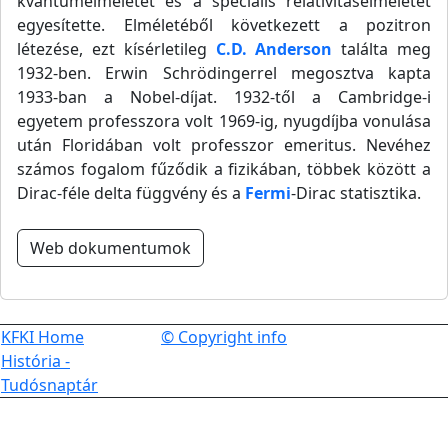
kvantumelméletet és a speciális relativitáselméletet
egyesítette. Elméletéből következett a pozitron
létezése, ezt kísérletileg
C.D. Anderson
találta meg
1932-ben. Erwin Schrödingerrel megosztva kapta
1933-ban a Nobel-díjat. 1932-től a Cambridge-i
egyetem professzora volt 1969-ig, nyugdíjba vonulása
után Floridában volt professzor emeritus. Nevéhez
számos fogalom fűződik a fizikában, többek között a
Dirac-féle delta függvény és a
Fermi
-Dirac statisztika.
Web dokumentumok
KFKI Home
© Copyright info
História -
Tudósnaptár