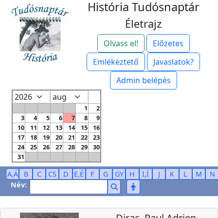
História Tudósnaptár
Életrajz
Olvass el!
Előzetes
Emlékeztető
Javaslatok?
Admin belépés
1
2
3
4
5
6
7
8
9
10
11
12
13
14
15
16
17
18
19
20
21
22
23
24
25
26
27
28
29
30
31
A,Á
B
C
CS
D
E,É
F
G
GY
H
I,Í
J
K
L
M
N
Név:
Dirac, Paul Adrien