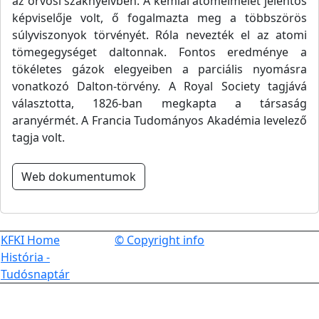
az orvosi szaknyelvben. A kémiai atomelmélet jelentős
képviselője volt, ő fogalmazta meg a többszörös
súlyviszonyok törvényét. Róla nevezték el az atomi
tömegegységet daltonnak. Fontos eredménye a
tökéletes gázok elegyeiben a parciális nyomásra
vonatkozó Dalton-törvény. A Royal Society tagjává
választotta, 1826-ban megkapta a társaság
aranyérmét. A Francia Tudományos Akadémia levelező
tagja volt.
Web dokumentumok
KFKI Home
© Copyright info
História -
Tudósnaptár