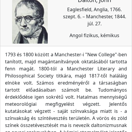
Eaglesfield, Anglia, 1766.
szept. 6. – Manchester, 1844.
júl. 27.
Angol fizikus, kémikus
1793 és 1800 között a Manchester-i "New College"-ben
tanított, majd magántanítványok oktatásából tartotta
fenn magát. 1800-tól a Manchester Literary and
Philosophical Society titkára, majd 1817-től haláláig
elnöke volt. Számos eredményéről a társaságban
tartott előadásaiban számolt be. Tudományos
érdeklődése igen sokrétű volt. Hatalmas mennyiségű
meteorológiai megfigyelést végzett. Jelentős
kutatásokat végzett - saját színvaksága miatt is - a
színvakság és színtévesztés területén. A vörös és zöld
színek összetévesztését ma is nevezik daltonizmusnak