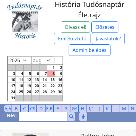
História Tudósnaptár
Életrajz
Olvass el!
Előzetes
Emlékeztető
Javaslatok?
Admin belépés
1
2
3
4
5
6
7
8
9
10
11
12
13
14
15
16
17
18
19
20
21
22
23
24
25
26
27
28
29
30
31
A,Á
B
C
CS
D
E,É
F
G
GY
H
I,Í
J
K
L
M
N
Név:
Dalton, John