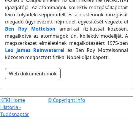
északi országok elméleti fizikai intézetének (NORDITA)
igazgatója. Az atommagok kollektív mozgásállapotait
leíró folyadékcseppmodell és a nukleonok mozgását
megadó úgynevezett héjmodell egyesítését végezte el
Ben Roy Mottelson
amerikai fizikussal közösen,
megalkotva az atommagok ún. kollektív modelljét. A
magszerkezet elméletének megalkotásáért 1975-ben
Leo James Rainwaterrel
és Ben Roy Mottelsonnal
közösen megosztott fizikai Nobel-díjat kapott.
Web dokumentumok
KFKI Home
© Copyright info
História -
Tudósnaptár