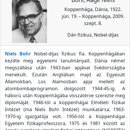
Koppenhága, Dánia, 1922.
jún. 19. – Koppenhága, 2009.
szept. 8.
Dán fizikus, Nobel-díjas
Niels Bohr
Nobel-díjas fizikus fia. Koppenhágában
kezdte meg egyetemi tanulmányait. Dánia német
megszállása után 1943-ban apjával Svédországba
menekült. Ezután Angliában majd az Egyesült
Államokban, Los Alamosban apja mellett az
atombombaprogramon dolgozott 1944-45-ig. A
háború után Koppenhágába visszatérve szerezte meg
diplomáját. 1946-tól a koppenhágai Elméleti Fizikai
Intézet (ma Niels Bohr Intézet) munkatársa, 1963-
1970-ig igazgatója volt. 1956-tól a Koppenhágai
Egyetem fizikaprofesszora, 1975 és 1981 között az