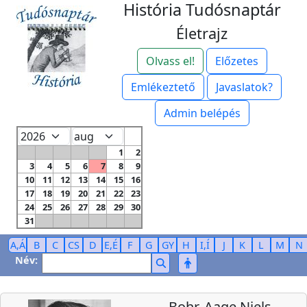
História Tudósnaptár
Életrajz
Olvass el!
Előzetes
Emlékeztető
Javaslatok?
Admin belépés
1
2
3
4
5
6
7
8
9
10
11
12
13
14
15
16
17
18
19
20
21
22
23
24
25
26
27
28
29
30
31
A,Á
B
C
CS
D
E,É
F
G
GY
H
I,Í
J
K
L
M
N
Név:
Bohr, Aage Niels