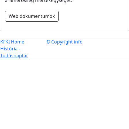
áramerősség mértékegységét.
Web dokumentumok
KFKI Home
© Copyright info
História -
Tudósnaptár