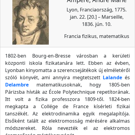
Lyon, Franciaország, 1775.
jan. 22. [20.] – Marseille,
1836. jún. 10.
Francia fizikus, matematikus
1802-ben Bourg-en-Bresse városban a kerületi
központi iskola fizikatanára lett. Ebben az évben,
Lyonban kinyomatta a szerencsejátékok új elméletéről
szóló könyvét, ami annyira megtetszett
Lalande
és
Delambre
matematikusoknak, hogy 1805-ben
Párizsba hívták az École Polytechnique repetítorának.
Itt volt a fizika professzora 1809-től. 1824-ben
megkapta a Collége de France kísérleti fizikai
tanszékét. Az elektrodinamika egyik megalapítója.
Elsőként talált az elektromosság mérésére alkalmas
módszereket. Róla nevezték el az elektromos