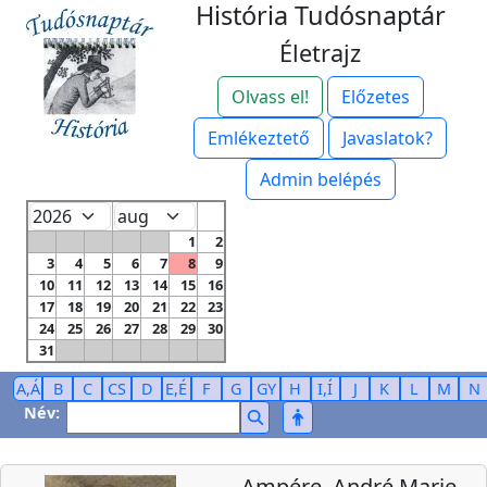
História Tudósnaptár
Életrajz
Olvass el!
Előzetes
Emlékeztető
Javaslatok?
Admin belépés
1
2
3
4
5
6
7
8
9
10
11
12
13
14
15
16
17
18
19
20
21
22
23
24
25
26
27
28
29
30
31
A,Á
B
C
CS
D
E,É
F
G
GY
H
I,Í
J
K
L
M
N
Név:
Ampére, André Marie