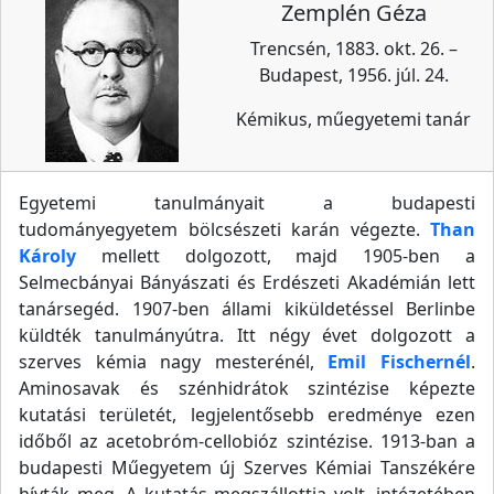
Zemplén Géza
Trencsén, 1883. okt. 26. –
Budapest, 1956. júl. 24.
Kémikus, műegyetemi tanár
Egyetemi tanulmányait a budapesti
tudományegyetem bölcsészeti karán végezte.
Than
Károly
mellett dolgozott, majd 1905-ben a
Selmecbányai Bányászati és Erdészeti Akadémián lett
tanársegéd. 1907-ben állami kiküldetéssel Berlinbe
küldték tanulmányútra. Itt négy évet dolgozott a
szerves kémia nagy mesterénél,
Emil Fischernél
.
Aminosavak és szénhidrátok szintézise képezte
kutatási területét, legjelentősebb eredménye ezen
időből az acetobróm-cellobióz szintézise. 1913-ban a
budapesti Műegyetem új Szerves Kémiai Tanszékére