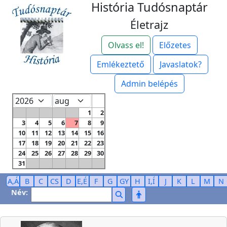
História Tudósnaptár
Életrajz
Olvass el!
Előzetes
Emlékeztető
Javaslatok?
Admin belépés
1
2
3
4
5
6
7
8
9
10
11
12
13
14
15
16
17
18
19
20
21
22
23
24
25
26
27
28
29
30
31
A,Á
B
C
CS
D
E,É
F
G
GY
H
I,Í
J
K
L
M
N
Név: