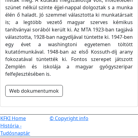
hívták meg. A kutatás megszállottja volt, intézetében
szünet nélkül szinte éjjel-nappal dolgoztak s a munka
élén ő haladt. Jó szemmel választotta ki munkatársait
is; a legtöbb vezető magyar szerves kémikus
tanítványai sorából került ki. Az MTA 1923-ban tagjává
választotta, 1928-ban nagydíjával tüntette ki. 1947-ben
egy évet a washingtoni egyetemen töltött
kutatómunkával. 1948-ban az első Kossuth-díj arany
fokozatával tüntették ki. Fontos szerepet játszott
Zemplén és iskolája a magyar gyógyszeripar
felfejlesztésében is.
Web dokumentumok
KFKI Home
© Copyright info
História -
Tudósnaptár