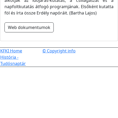
alkotják az időjárás-kutatás, a csillagászat és a
napfoltkutatás átfogó programjának. Elsőként kutatta
föl és írta össze Erdély napóráit. (Bartha Lajos)
Web dokumentumok
KFKI Home
© Copyright info
História -
Tudósnaptár