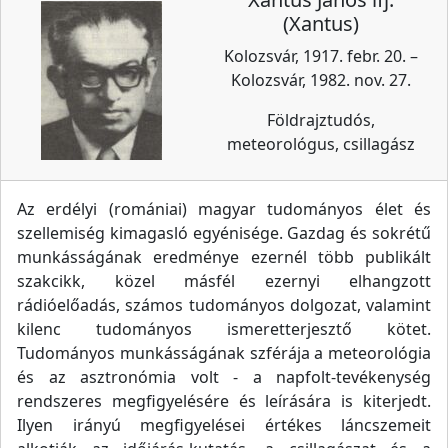
(Xantus)
Kolozsvár, 1917. febr. 20. –
Kolozsvár, 1982. nov. 27.
Földrajztudós,
meteorológus, csillagász
Az erdélyi (romániai) magyar tudományos élet és
szellemiség kimagasló egyénisége. Gazdag és sokrétű
munkásságának eredménye ezernél több publikált
szakcikk, közel másfél ezernyi elhangzott
rádióelőadás, számos tudományos dolgozat, valamint
kilenc tudományos ismeretterjesztő kötet.
Tudományos munkásságának szférája a meteorológia
és az asztronómia volt - a napfolt-tevékenység
rendszeres megfigyelésére és leírására is kiterjedt.
Ilyen irányú megfigyelései értékes láncszemeit