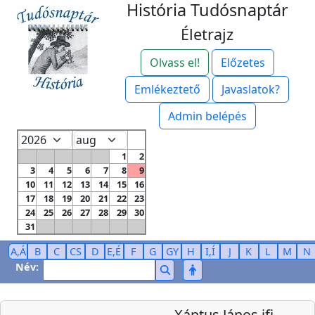
História Tudósnaptár
Életrajz
Olvass el!
Előzetes
Emlékeztető
Javaslatok?
Admin belépés
1
2
3
4
5
6
7
8
9
10
11
12
13
14
15
16
17
18
19
20
21
22
23
24
25
26
27
28
29
30
31
A,Á
B
C
CS
D
E,É
F
G
GY
H
I,Í
J
K
L
M
N
Név:
Xántus János ifj.