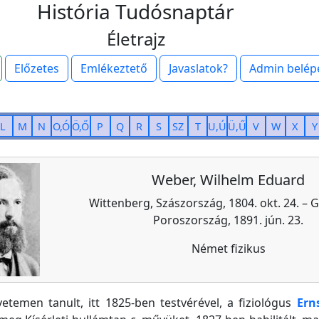
História Tudósnaptár
Életrajz
Előzetes
Emlékeztető
Javaslatok?
Admin belép
L
M
N
O,Ó
Ö,Ő
P
Q
R
S
SZ
T
U,Ú
Ü,Ű
V
W
X
Y
Weber, Wilhelm Eduard
Wittenberg, Szászország, 1804. okt. 24. – 
Poroszország, 1891. jún. 23.
Német fizikus
yetemen tanult, itt 1825-ben testvérével, a fiziológus
Ern