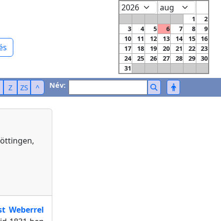
1
2
3
4
5
6
7
8
9
10
11
12
13
14
15
16
és
17
18
19
20
21
22
23
24
25
26
27
28
29
30
31
Név:
Z
ZS
^
Göttingen,
st Weberrel