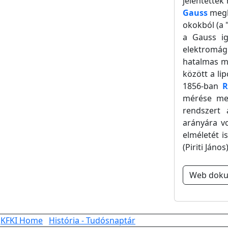
jelentették
Gauss
meghí
okokból (a 
a Gauss iga
elektromág
hatalmas m
között a li
1856-ban
R
mérése mec
rendszert 
arányára v
elméletét i
(Piriti János
Web dok
KFKI Home
História - Tudósnaptár