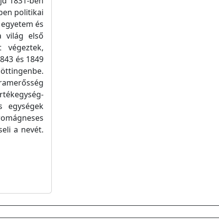
ajd 1831-ben
en politikai
z egyetem és
a világ első
t végeztek,
843 és 1849
Göttingenbe.
ramerősség
rtékegység-
es egységek
romágneses
eli a nevét.