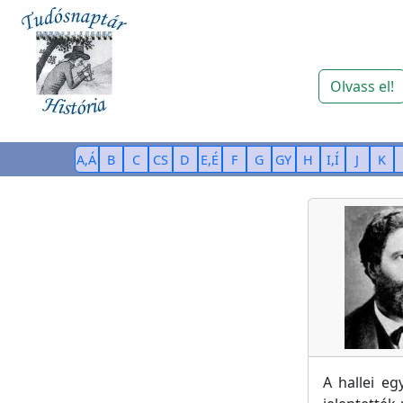
Olvass el!
A,Á
B
C
CS
D
E,É
F
G
GY
H
I,Í
J
K
A hallei eg