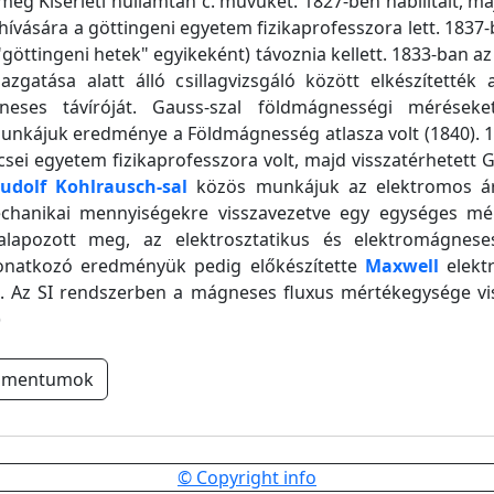
 meg Kísérleti hullámtan c. művüket. 1827-ben habilitált, m
vására a göttingeni egyetem fizikaprofesszora lett. 1837-b
"göttingeni hetek" egyikeként) távoznia kellett. 1833-ban a
zgatása alatt álló csillagvizsgáló között elkészítették 
neses távíróját. Gauss-szal földmágnességi méréseke
unkájuk eredménye a Földmágnesség atlasza volt (1840). 1
pcsei egyetem fizikaprofesszora volt, majd visszatérhetett 
udolf Kohlrausch-sal
közös munkájuk az elektromos á
hanikai mennyiségekre visszavezetve egy egységes mé
alapozott meg, az elektrosztatikus és elektromágnes
onatkozó eredményük pedig előkészítette
Maxwell
elekt
s. Az SI rendszerben a mágneses fluxus mértékegysége vis
)
umentumok
© Copyright info