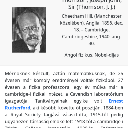
Sir (Thomson, J. J.)
Cheetham Hill, (Manchester
közelében), Anglia, 1856. dec.
18. – Cambridge,
Cambridgeshire, 1940. aug.
30.
Angol fizikus, Nobel-díjas
Mérnöknek készült, aztán matematikusnak, de 25
évesen már komoly eredményei voltak fizikából. 27
évesen a fizika professzora, egy év múlva már a
cambridge-i fizikai intézet, a Cavendish laboratórium
igazgatója. Tanítványainak egyike volt
Ernest
Rutherford
, aki később követte őt posztján. 1884-ben
a Royal Society tagjává választotta, 1915-től pedig
ugyanezen társaság elnöke lett 1918-tól a cambridge-i