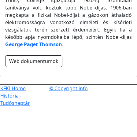
Trinity College igazgatója 1920-ig. Számtalan
tanítványa volt, köztük több Nobel-díjas. 1906-ban
megkapta a fizikai Nobel-díjat a gázokon áthaladó
elektromosságra vonatkozó elméleti és kísérleti
vizsgálatok terén szerzett érdemeiért. Egyik fia a
később apja nyomdokaiba lépő, szintén Nobel-díjas
George Paget Thomson
.
Web dokumentumok
KFKI Home
© Copyright info
História -
Tudósnaptár