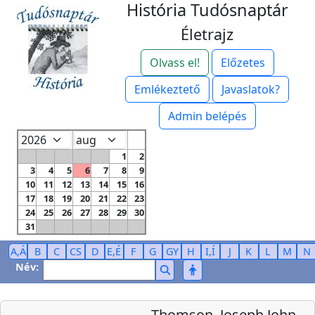
História Tudósnaptár
Életrajz
Olvass el!
Előzetes
Emlékeztető
Javaslatok?
Admin belépés
1
2
3
4
5
6
7
8
9
10
11
12
13
14
15
16
17
18
19
20
21
22
23
24
25
26
27
28
29
30
31
A,Á
B
C
CS
D
E,É
F
G
GY
H
I,Í
J
K
L
M
N
Név:
Thomson, Joseph John,