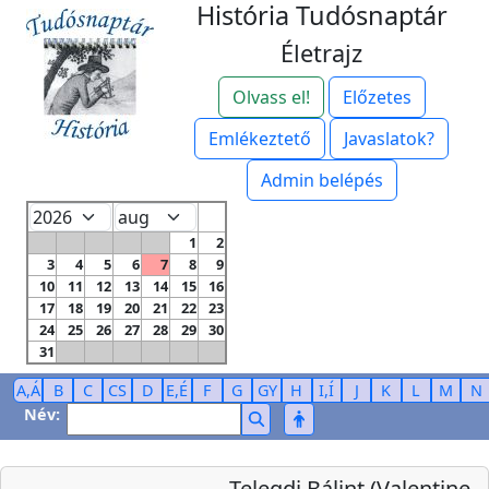
História Tudósnaptár
Életrajz
Olvass el!
Előzetes
Emlékeztető
Javaslatok?
Admin belépés
1
2
3
4
5
6
7
8
9
10
11
12
13
14
15
16
17
18
19
20
21
22
23
24
25
26
27
28
29
30
31
A,Á
B
C
CS
D
E,É
F
G
GY
H
I,Í
J
K
L
M
N
Név:
Telegdi Bálint (Valentine