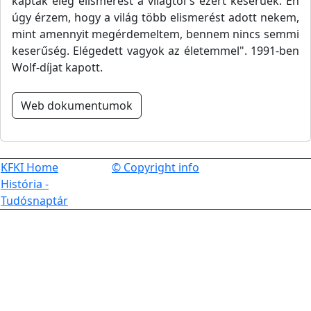
kaptak elég elismerést a világtól s ezért keserűek. Én
úgy érzem, hogy a világ több elismerést adott nekem,
mint amennyit megérdemeltem, bennem nincs semmi
keserűség. Elégedett vagyok az életemmel". 1991-ben
Wolf-díjat kapott.
Web dokumentumok
KFKI Home
© Copyright info
História -
Tudósnaptár