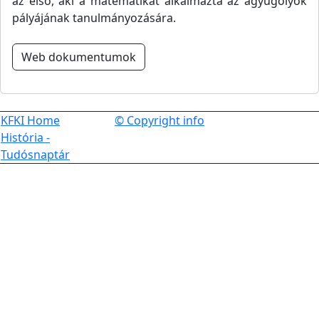
az első, aki a matematikát alkalmazta az ágyúgolyók
pályájának tanulmányozására.
Web dokumentumok
KFKI Home
© Copyright info
História -
Tudósnaptár