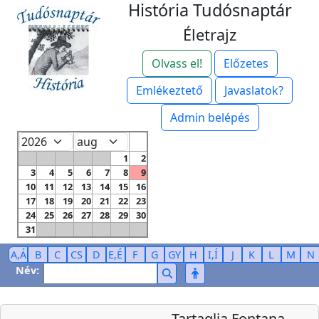
História Tudósnaptár
Életrajz
Olvass el!
Előzetes
Emlékeztető
Javaslatok?
Admin belépés
1
2
3
4
5
6
7
8
9
10
11
12
13
14
15
16
17
18
19
20
21
22
23
24
25
26
27
28
29
30
31
A,Á
B
C
CS
D
E,É
F
G
GY
H
I,Í
J
K
L
M
N
Név:
Tartaglia Fontana