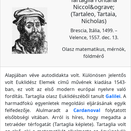
Niccol&ograve;
(Tartaleo, Tartaia,
Nicholas)
Brescia, Itália, 1499. –
Velence, 1557. dec. 13.
Olasz matematikus, mérnök,
földmérő
Alapjában véve autodidakta volt. Különösen jelentős
volt Euklidész Elemek című művének kiadása 1543-
ban, ez volt az első modern európai nyelvre való
fordítás. Tartaglia olasz Euklidészéből tanult
Galilei
. A
harmadfokú egyenletek megoldási eljárásának egyik
felfedezője. Alulmaradt a
Cardanoval
folytatott
elsőbbségi vitában. Arról is híres, hogy megadta a
tetraéder térfogatát (Tartaglia képlete). Tartaglia volt