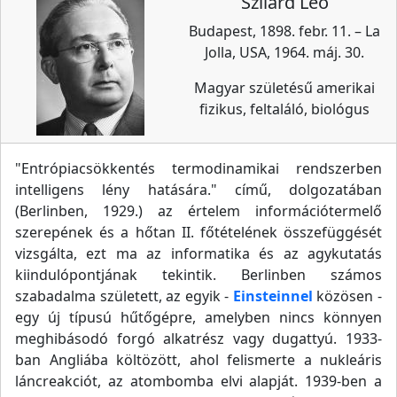
Szilárd Leó
Budapest, 1898. febr. 11. – La
Jolla, USA, 1964. máj. 30.
Magyar születésű amerikai
fizikus, feltaláló, biológus
"Entrópiacsökkentés termodinamikai rendszerben
intelligens lény hatására." című, dolgozatában
(Berlinben, 1929.) az értelem információtermelő
szerepének és a hőtan II. főtételének összefüggését
vizsgálta, ezt ma az informatika és az agykutatás
kiindulópontjának tekintik. Berlinben számos
szabadalma született, az egyik -
Einsteinnel
közösen -
egy új típusú hűtőgépre, amelyben nincs könnyen
meghibásodó forgó alkatrész vagy dugattyú. 1933-
ban Angliába költözött, ahol felismerte a nukleáris
láncreakciót, az atombomba elvi alapját. 1939-ben a