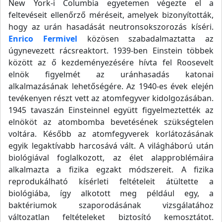
New York-i Columbia egyetemen végezte el a
feltevéseit ellenőrző méréseit, amelyek bizonyították,
hogy az urán hasadását neutronsokszorozás kíséri.
Enrico Fermivel
közösen szabadalmaztatta az
úgynevezett rácsreaktort. 1939-ben Einstein többek
között az ő kezdeményezésére hívta fel Roosevelt
elnök figyelmét az uránhasadás katonai
alkalmazásának lehetőségére. Az 1940-es évek elején
tevékenyen részt vett az atomfegyver kidolgozásában.
1945 tavaszán Einsteinnel együtt figyelmeztették az
elnököt az atombomba bevetésének szükségtelen
voltára. Később az atomfegyverek korlátozásának
egyik legaktívabb harcosává vált. A világháború után
biológiával foglalkozott, az élet alapproblémáira
alkalmazta a fizika egzakt módszereit. A fizika
reprodukálható kísérleti feltételeit átültette a
biológiába, így alkotott meg például egy, a
baktériumok szaporodásának vizsgálatához
változatlan feltételeket biztosító kemosztátot.