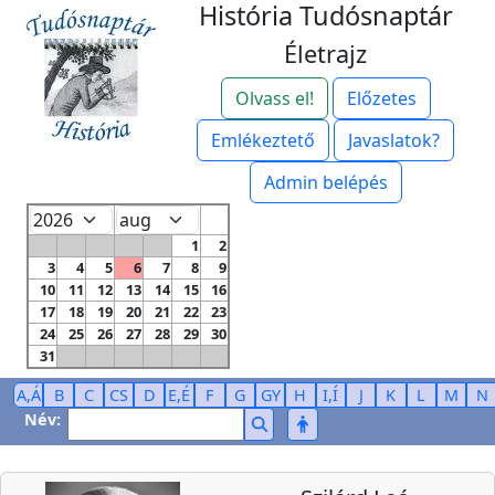
História Tudósnaptár
Életrajz
Olvass el!
Előzetes
Emlékeztető
Javaslatok?
Admin belépés
1
2
3
4
5
6
7
8
9
10
11
12
13
14
15
16
17
18
19
20
21
22
23
24
25
26
27
28
29
30
31
A,Á
B
C
CS
D
E,É
F
G
GY
H
I,Í
J
K
L
M
N
Név: