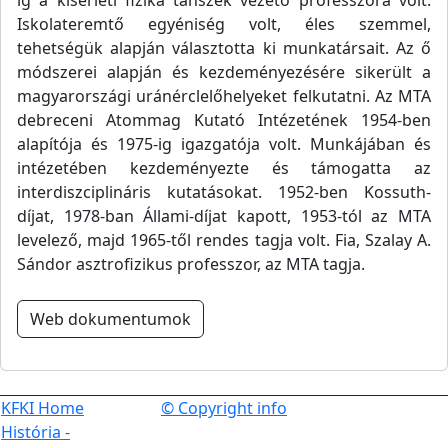
ig a kísérleti fizika tanszék vezető professzora volt.
Iskolateremtő egyéniség volt, éles szemmel,
tehetségük alapján választotta ki munkatársait. Az ő
módszerei alapján és kezdeményezésére sikerült a
magyarországi uránérclelőhelyeket felkutatni. Az MTA
debreceni Atommag Kutató Intézetének 1954-ben
alapítója és 1975-ig igazgatója volt. Munkájában és
intézetében kezdeményezte és támogatta az
interdiszciplináris kutatásokat. 1952-ben Kossuth-
díjat, 1978-ban Állami-díjat kapott, 1953-tól az MTA
levelező, majd 1965-től rendes tagja volt. Fia, Szalay A.
Sándor asztrofizikus professzor, az MTA tagja.
Web dokumentumok
KFKI Home
© Copyright info
História -