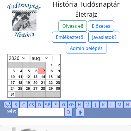
História Tudósnaptár
Életrajz
Olvass el!
Előzetes
Emlékeztető
Javaslatok?
Admin belépés
1
2
3
4
5
6
7
8
9
10
11
12
13
14
15
16
17
18
19
20
21
22
23
24
25
26
27
28
29
30
31
A,Á
B
C
CS
D
E,É
F
G
GY
H
I,Í
J
K
L
M
N
Név: