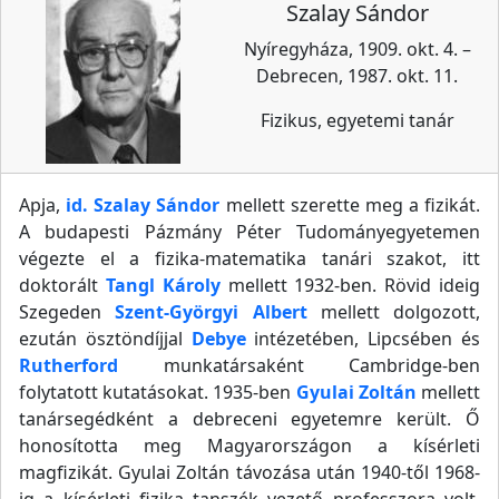
Szalay Sándor
Nyíregyháza, 1909. okt. 4. –
Debrecen, 1987. okt. 11.
Fizikus, egyetemi tanár
Apja,
id. Szalay Sándor
mellett szerette meg a fizikát.
A budapesti Pázmány Péter Tudományegyetemen
végezte el a fizika-matematika tanári szakot, itt
doktorált
Tangl Károly
mellett 1932-ben. Rövid ideig
Szegeden
Szent-Györgyi Albert
mellett dolgozott,
ezután ösztöndíjjal
Debye
intézetében, Lipcsében és
Rutherford
munkatársaként Cambridge-ben
folytatott kutatásokat. 1935-ben
Gyulai Zoltán
mellett
tanársegédként a debreceni egyetemre került. Ő
honosította meg Magyarországon a kísérleti
magfizikát. Gyulai Zoltán távozása után 1940-től 1968-