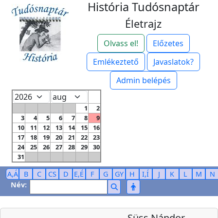
História Tudósnaptár
Életrajz
Olvass el!
Előzetes
Emlékeztető
Javaslatok?
Admin belépés
1
2
3
4
5
6
7
8
9
10
11
12
13
14
15
16
17
18
19
20
21
22
23
24
25
26
27
28
29
30
31
A,Á
B
C
CS
D
E,É
F
G
GY
H
I,Í
J
K
L
M
N
Név:
Süss Nándor