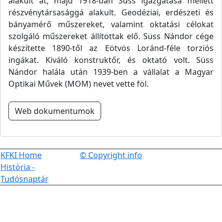
alakult át, majd 1918-ban Süss igazgatása mellett
részvénytársasággá alakult. Geodéziai, erdészeti és
bányamérő műszereket, valamint oktatási célokat
szolgáló műszereket állítottak elő. Süss Nándor cége
készítette 1890-től az Eötvös Loránd-féle torziós
ingákat. Kiváló konstruktőr, és oktató volt. Süss
Nándor halála után 1939-ben a vállalat a Magyar
Optikai Művek (MOM) nevet vette föl.
Web dokumentumok
KFKI Home
© Copyright info
História -
Tudósnaptár