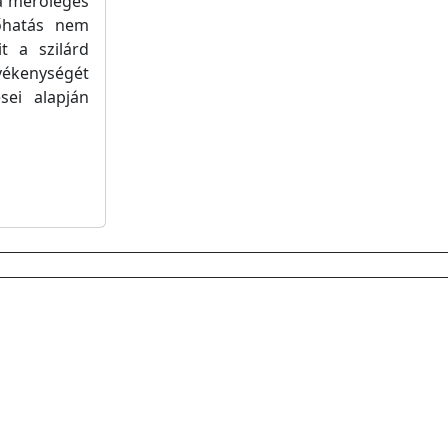
ra merőleges
őhatás nem
t a szilárd
vékenységét
sei alapján