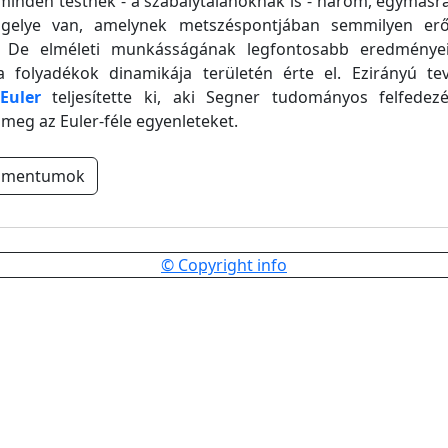
 minden testnek - a szabálytalanoknak is - három, egymás
ngelye van, amelynek metszéspontjában semmilyen er
. De elméleti munkásságának legfontosabb eredményei
a folyadékok dinamikája területén érte el. Ezirányú te
Euler
teljesítette ki, aki Segner tudományos felfedezé
meg az Euler-féle egyenleteket.
umentumok
© Copyright info