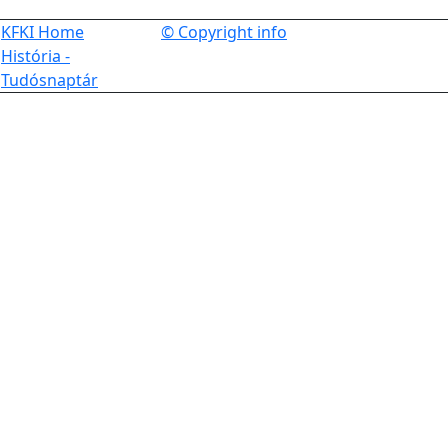
KFKI Home
© Copyright info
História -
Tudósnaptár