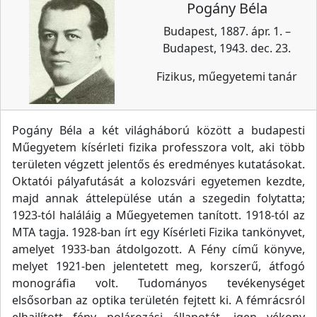
Pogány Béla
Budapest, 1887. ápr. 1. –
Budapest, 1943. dec. 23.
Fizikus, műegyetemi tanár
Pogány Béla a két világháború között a budapesti
Műegyetem kísérleti fizika professzora volt, aki több
területen végzett jelentős és eredményes kutatásokat.
Oktatói pályafutását a kolozsvári egyetemen kezdte,
majd annak áttelepülése után a szegedin folytatta;
1923-tól haláláig a Műegyetemen tanított. 1918-tól az
MTA tagja. 1928-ban írt egy Kísérleti Fizika tankönyvet,
amelyet 1933-ban átdolgozott. A Fény című könyve,
melyet 1921-ben jelentetett meg, korszerű, átfogó
monográfia volt. Tudományos tevékenységet
elsősorban az optika területén fejtett ki. A fémrácsról