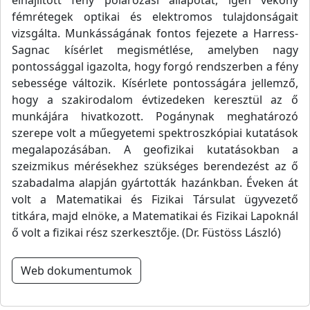
elhajlított fény polározási állapotát, igen vékony
fémrétegek optikai és elektromos tulajdonságait
vizsgálta. Munkásságának fontos fejezete a Harress-
Sagnac kísérlet megismétlése, amelyben nagy
pontossággal igazolta, hogy forgó rendszerben a fény
sebessége változik. Kísérlete pontosságára jellemző,
hogy a szakirodalom évtizedeken keresztül az ő
munkájára hivatkozott. Pogánynak meghatározó
szerepe volt a műegyetemi spektroszkópiai kutatások
megalapozásában. A geofizikai kutatásokban a
szeizmikus mérésekhez szükséges berendezést az ő
szabadalma alapján gyártották hazánkban. Éveken át
volt a Matematikai és Fizikai Társulat ügyvezető
titkára, majd elnöke, a Matematikai és Fizikai Lapoknál
ő volt a fizikai rész szerkesztője. (Dr. Füstöss László)
Web dokumentumok