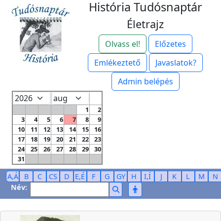
História Tudósnaptár
Életrajz
Olvass el!
Előzetes
Emlékeztető
Javaslatok?
Admin belépés
1
2
3
4
5
6
7
8
9
10
11
12
13
14
15
16
17
18
19
20
21
22
23
24
25
26
27
28
29
30
31
A,Á
B
C
CS
D
E,É
F
G
GY
H
I,Í
J
K
L
M
N
Név: