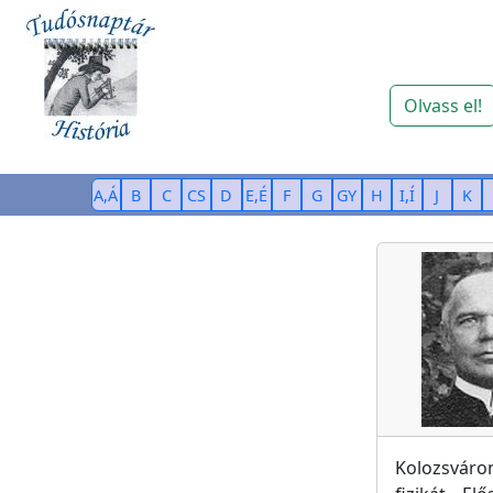
Olvass el!
A,Á
B
C
CS
D
E,É
F
G
GY
H
I,Í
J
K
Kolozsváron