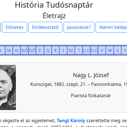
História Tudósnaptár
Életrajz
Előzetes
Emlékeztető
Javaslatok?
Admin belép
L
M
N
O,Ó
Ö,Ő
P
Q
R
S
SZ
T
U,Ú
Ü,Ű
V
W
X
Y
Nagy L. József
Kunsziget, 1882. szept. 21. – Pannonhalma, 19
Piarista fizikatanár
 végezte el az egyetemet,
Tangl Károly
szerettette meg vel