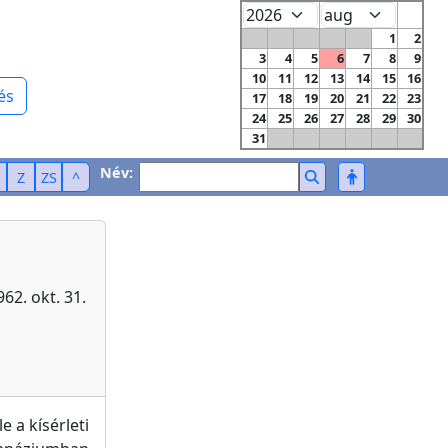
1
2
3
4
5
6
7
8
9
10
11
12
13
14
15
16
és
17
18
19
20
21
22
23
24
25
26
27
28
29
30
31
Név:
Z
ZS
^
62. okt. 31.
e a kísérleti