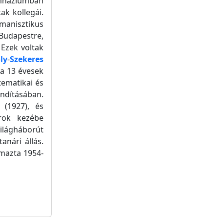
imnáziumban
ak kollegái.
anisztikus
 Budapestre,
 Ezek voltak
ly
-
Szekeres
 a 13 évesek
tematikai és
indításában.
 (1927), és
árok kezébe
világháborút
nári állás.
lmazta 1954-