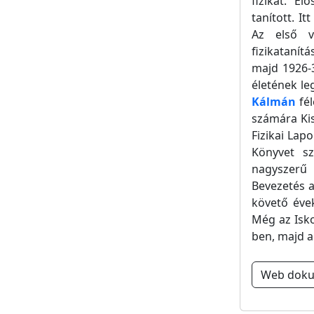
fizikát. E
tanított. I
Az első v
fizikatanít
majd 1926-
életének le
Kálmán
fél
számára Kis
Fizikai Lap
Könyvet sz
nagyszerű 
Bevezetés a
követő éve
Még az Isko
ben, majd a
Web dok