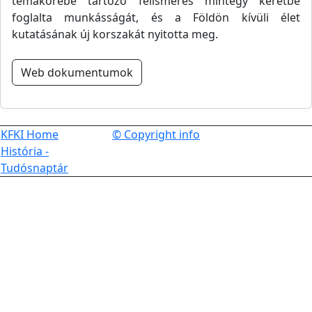
témakörébe tartozó felismerés mintegy keretbe
foglalta munkásságát, és a Földön kívüli élet
kutatásának új korszakát nyitotta meg.
Web dokumentumok
KFKI Home
© Copyright info
História -
Tudósnaptár