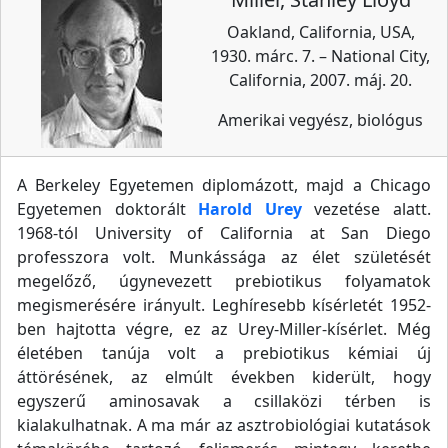
Oakland, California, USA,
1930. márc. 7. – National City,
California, 2007. máj. 20.
Amerikai vegyész, biológus
A Berkeley Egyetemen diplomázott, majd a Chicago
Egyetemen doktorált
Harold Urey
vezetése alatt.
1968-tól University of California at San Diego
professzora volt. Munkássága az élet születését
megelőző, úgynevezett prebiotikus folyamatok
megismerésére irányult. Leghíresebb kísérletét 1952-
ben hajtotta végre, ez az Urey-Miller-kísérlet. Még
életében tanúja volt a prebiotikus kémiai új
áttörésének, az elmúlt években kiderült, hogy
egyszerű aminosavak a csillaközi térben is
kialakulhatnak. A ma már az asztrobiológiai kutatások