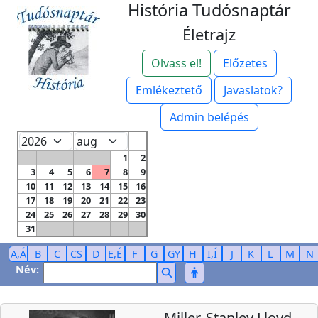
História Tudósnaptár
Életrajz
Olvass el!
Előzetes
Emlékeztető
Javaslatok?
Admin belépés
1
2
3
4
5
6
7
8
9
10
11
12
13
14
15
16
17
18
19
20
21
22
23
24
25
26
27
28
29
30
31
A,Á
B
C
CS
D
E,É
F
G
GY
H
I,Í
J
K
L
M
N
Név:
Miller, Stanley Lloyd