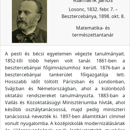
Losonc, 1832. febr. 7. –
Besztercebánya, 1898. okt. 8.
Matematika- és
természettantanár
A pesti és bécsi egyetemen végezte tanulmányait.
1852-től több helyen volt tanár. 1861-ben a
besztercebányai főgimnáziumhoz került. 1876-ban a
besztercebányai tankerület főigazgatója lett.
Hosszabb időt töltött Párizsban és Londonban,
Svájcban és Németországban, ahol a különböző
oktatási rendszereket tanulmányozta. 1883-ban a
Vallás és Közoktatásügyi Minisztériumba hívták, ahol
később osztálytanácsossá, majd pedig miniszteri
tanácsossá nevezték ki. 1897-ben államtitkári címmel
vonult nyugalomba. A középiskolák modernizálásának