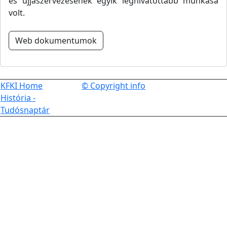
és újjászervezésének egyik leghivatottabb munkása
volt.
Web dokumentumok
KFKI Home
© Copyright info
História -
Tudósnaptár