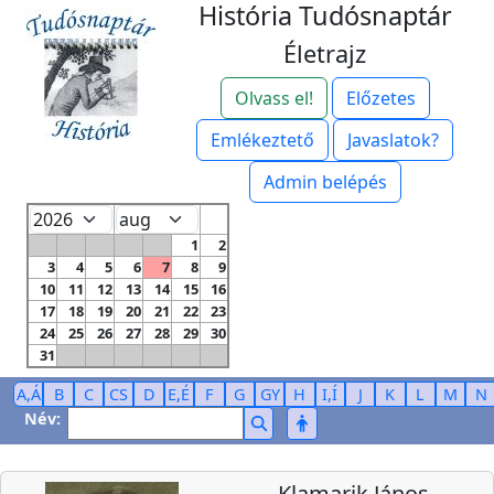
História Tudósnaptár
Életrajz
Olvass el!
Előzetes
Emlékeztető
Javaslatok?
Admin belépés
1
2
3
4
5
6
7
8
9
10
11
12
13
14
15
16
17
18
19
20
21
22
23
24
25
26
27
28
29
30
31
A,Á
B
C
CS
D
E,É
F
G
GY
H
I,Í
J
K
L
M
N
Név:
Klamarik János