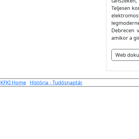
tanszékén
Teljesen ko
elektromos
legmoderneb
Debrecen vi
amikor a gi
Web dok
KFKI Home
História - Tudósnaptár