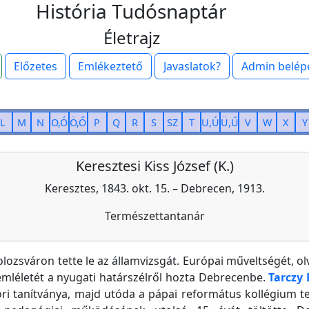
História Tudósnaptár
Életrajz
Előzetes
Emlékeztető
Javaslatok?
Admin belép
L
M
N
O,Ó
Ö,Ő
P
Q
R
S
SZ
T
U,Ú
Ü,Ű
V
W
X
Y
Keresztesi Kiss József (K.)
Keresztes, 1843. okt. 15. – Debrecen, 1913.
Természettantanár
lozsváron tette le az államvizsgát. Európai műveltségét, ol
mléletét a nyugati határszélről hozta Debrecenbe.
Tarczy 
ri tanítványa, majd utóda a pápai református kollégium 