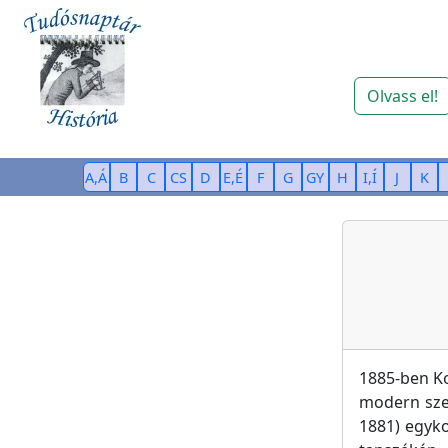
Olvass el!
A,Á
B
C
CS
D
E,É
F
G
GY
H
I,Í
J
K
1885-ben Ko
modern sze
1881) egyko