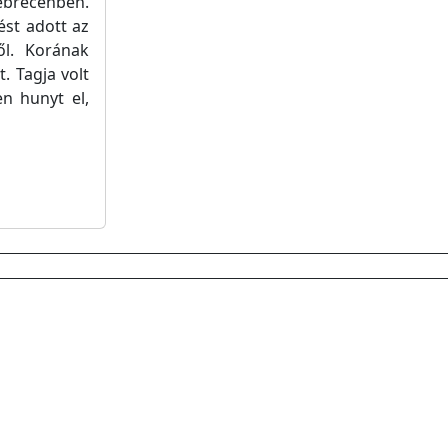
brecenben.
ést adott az
ől. Korának
. Tagja volt
en hunyt el,