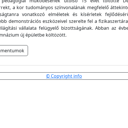
, pedagógiai működésének utolsó 15 évét töltötte De
rrekt, a kor tudományos színvonalának megfelelő áttekint
ságtanra vonatkozó elméletek és kísérletek fejlődésér
b demonstrációs eszközeivel szerelte fel a fizikaszertárat
lágítási vállalata felügyelő bizottságának. Abban az évb
mnázium új épületbe költözött.
umentumok
© Copyright info