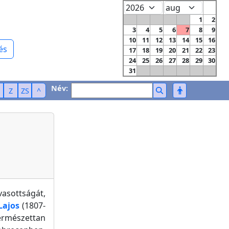
1
2
3
4
5
6
7
8
9
10
11
12
13
14
15
16
és
17
18
19
20
21
22
23
24
25
26
27
28
29
30
31
Név:
Z
ZS
^
vasottságát,
Lajos
(1807-
természettan