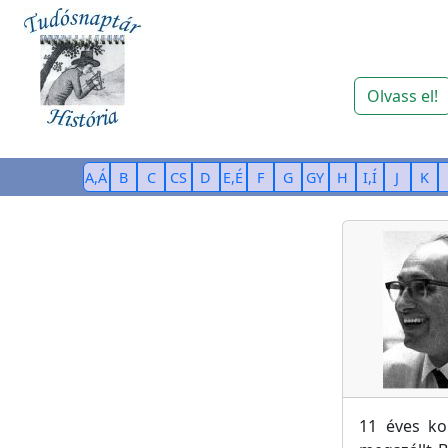
Olvass el!
A,Á
B
C
CS
D
E,É
F
G
GY
H
I,Í
J
K
11 éves ko