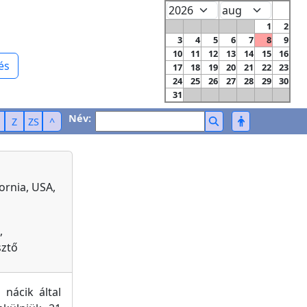
1
2
3
4
5
6
7
8
9
10
11
12
13
14
15
16
és
17
18
19
20
21
22
23
24
25
26
27
28
29
30
31
Név:
Z
ZS
^
fornia, USA,
,
sztő
nácik által