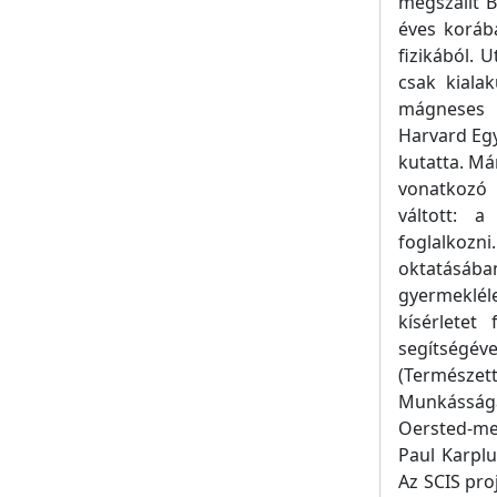
megszállt 
éves koráb
fizikából. 
csak kiala
mágneses 
Harvard Egy
kutatta. Má
vonatkozó 
váltott: 
foglalkozn
oktatásáb
gyermeklé
kísérletet
segítségév
(Természe
Munkásságá
Oersted-med
Paul Karplu
Az SCIS pro