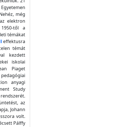
külniük. 21
d Egyetemen
. Nehéz, még
az elektron
1950-től a
leti témákat
l
effektusra
telen témát
al kezdett
kei iskolai
ean Piaget
pedagógiai
tion anyagi
ement Study
endszerét.
ntetést, az
apja, Johann
sszora volt.
csett Pálffy