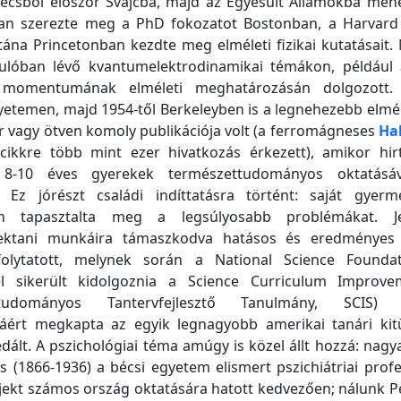
Bécsből először Svájcba, majd az Egyesült Államokba mene
an szerezte meg a PhD fokozatot Bostonban, a Harvar
Utána Princetonban kezdte meg elméleti fizikai kutatásait
kulóban lévő kvantumelektrodinamikai témákon, például 
momentumának elméleti meghatározásán dolgozott. 
etemen, majd 1954-től Berkeleyben is a legnehezebb elmé
r vagy ötven komoly publikációja volt (a ferromágneses
Hal
cikkre több mint ezer hivatkozás érkezett), amikor hir
a 8-10 éves gyerekek természettudományos oktatásáv
i. Ez jórészt családi indíttatásra történt: saját gyerme
an tapasztalta meg a legsúlyosabb problémákat. J
lektani munkáira támaszkodva hatásos és eredményes 
 folytatott, melynek során a National Science Founda
el sikerült kidolgoznia a Science Curriculum Improv
ttudományos Tantervfejlesztő Tanulmány, SCIS) r
ért megkapta az egyik legnagyobb amerikai tanári kitü
ált. A pszichológiai téma amúgy is közel állt hozzá: nagy
s (1866-1936) a bécsi egyetem elismert pszichiátriai profe
jekt számos ország oktatására hatott kedvezően; nálunk Pé