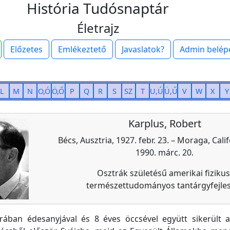
História Tudósnaptár
Életrajz
Előzetes
Emlékeztető
Javaslatok?
Admin belép
L
M
N
O,Ó
Ö,Ő
P
Q
R
S
SZ
T
U,Ú
Ü,Ű
V
W
X
Y
Karplus, Robert
Bécs, Ausztria, 1927. febr. 23. – Moraga, Cali
1990. márc. 20.
Osztrák születésű amerikai fizikus
természettudományos tantárgyfejle
rában édesanyjával és 8 éves öccsével együtt sikerült a 