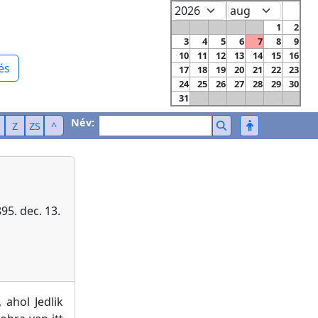
1
2
3
4
5
6
7
8
9
10
11
12
13
14
15
16
és
17
18
19
20
21
22
23
24
25
26
27
28
29
30
31
Név:
Z
ZS
^
95. dec. 13.
ahol Jedlik