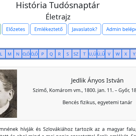
História Tudósnaptár
Életrajz
Előzetes
Emlékeztető
Javaslatok?
Admin belép
L
M
N
O,Ó
Ö,Ő
P
Q
R
S
SZ
T
U,Ú
Ü,Ű
V
W
X
Y
Jedlik Ányos István
Szimő, Komárom vm., 1800. jan. 11. – Győr, 18
Bencés fizikus, egyetemi tanár
nének hívják és Szlovákiához tartozik az a magyar falu, 