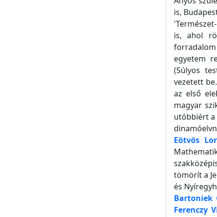
Ányos szüle
is, Budapes
'Természet-
is, ahol r
forradalom 
egyetem re
(Súlyos te
vezetett be
az első el
magyar szik
utóbbiért a
dinamóelvn
Eötvös Lo
Mathematik
szakközépis
tömörít a J
és Nyíregy
Bartoniek
Ferenczy V