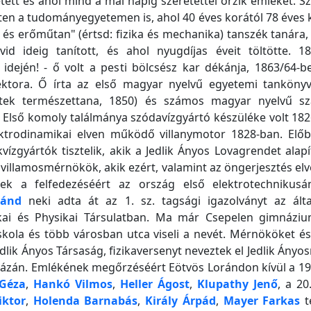
tett és ahol mind a mai napig szeretettel őrzik emlékét. Sz
ten a tudományegyetemen is, ahol 40 éves korától 78 éves k
 és erőműtan" (értsd: fizika és mechanika) tanszék tanára
övid ideig tanított, és ahol nyugdíjas éveit töltötte. 1
idején! - ő volt a pesti bölcsész kar dékánja, 1863/64-
ktora. Ő írta az első magyar nyelvű egyetemi tankönyve
stek természettana, 1850) és számos magyar nyelvű sza
. Első komoly találmánya szódavízgyártó készüléke volt 18
ektrodinamikai elven működő villanymotor 1828-ban. Előb
vízgyártók tisztelik, akik a Jedlik Ányos Lovagrendet alap
 villamosmérnökök, akik ezért, valamint az öngerjesztés elv
ek a felfedezéséért az ország első elektrotechnikusán
ránd
neki adta át az 1. sz. tagsági igazolványt az által
ai és Physikai Társulatban. Ma már Csepelen gimnázi
kola és több városban utca viseli a nevét. Mérnököket és
edlik Ányos Társaság, fizikaversenyt neveztek el Jedlik Ányo
házán. Emlékének megőrzéséért Eötvös Lorándon kívül a 19
 Géza
,
Hankó Vilmos
,
Heller Ágost
,
Klupathy Jenő
, a 2
iktor
,
Holenda Barnabás
,
Király Árpád
,
Mayer Farkas
t