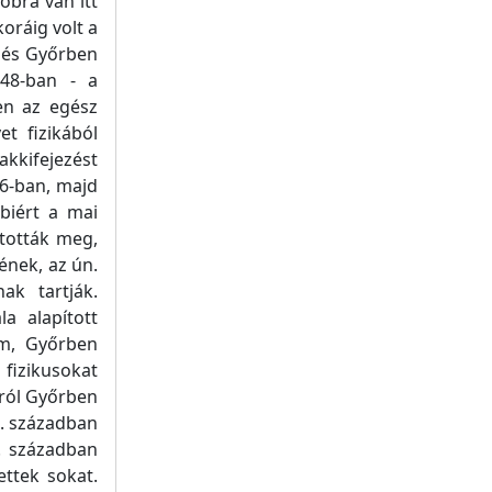
obra van itt
oráig volt a
, és Győrben
848-ban - a
ben az egész
t fizikából
kkifejezést
26-ban, majd
biért a mai
ították meg,
ének, az ún.
ak tartják.
a alapított
um, Győrben
 fizikusokat
sról Győrben
. században
0. században
ettek sokat.