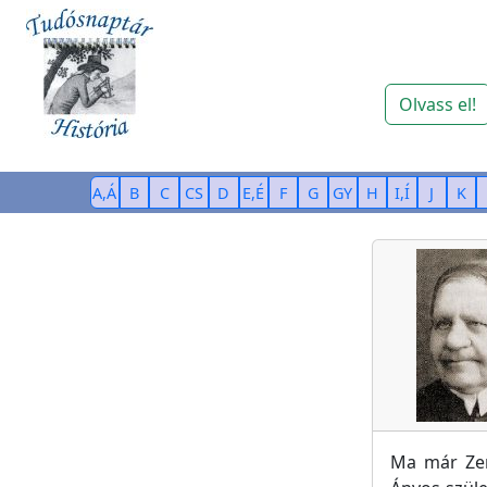
Olvass el!
A,Á
B
C
CS
D
E,É
F
G
GY
H
I,Í
J
K
Ma már Zem