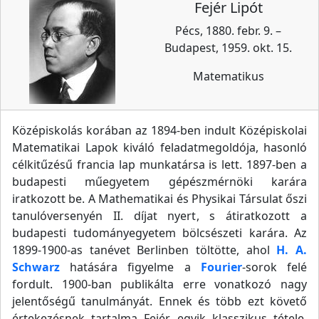
Fejér Lipót
Pécs, 1880. febr. 9. –
Budapest, 1959. okt. 15.
Matematikus
Középiskolás korában az 1894-ben indult Középiskolai
Matematikai Lapok kiváló feladatmegoldója, hasonló
célkitűzésű francia lap munkatársa is lett. 1897-ben a
budapesti műegyetem gépészmérnöki karára
iratkozott be. A Mathematikai és Physikai Társulat őszi
tanulóversenyén II. díjat nyert, s átiratkozott a
budapesti tudományegyetem bölcsészeti karára. Az
1899-1900-as tanévet Berlinben töltötte, ahol
H. A.
Schwarz
hatására figyelme a
Fourier
-sorok felé
fordult. 1900-ban publikálta erre vonatkozó nagy
jelentőségű tanulmányát. Ennek és több ezt követő
értekezésnek tartalma Fejér egyik klasszikus tétele.