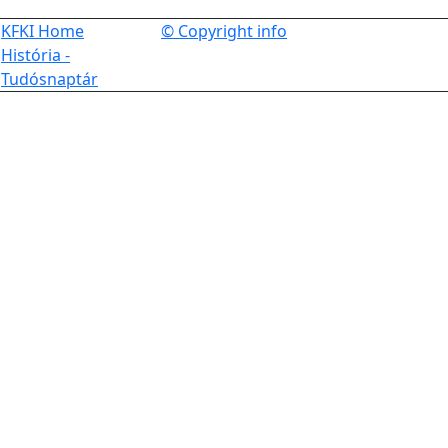
KFKI Home
© Copyright info
História -
Tudósnaptár