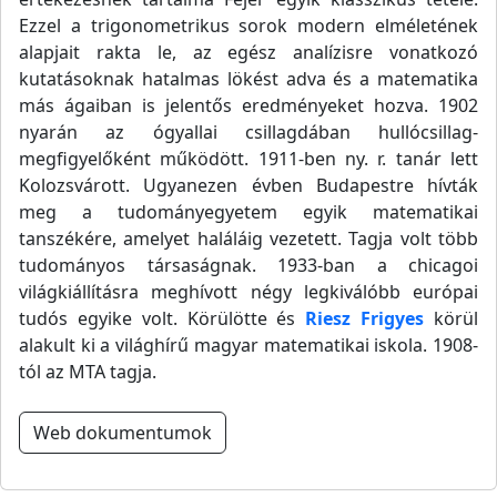
Ezzel a trigonometrikus sorok modern elméletének
alapjait rakta le, az egész analízisre vonatkozó
kutatásoknak hatalmas lökést adva és a matematika
más ágaiban is jelentős eredményeket hozva. 1902
nyarán az ógyallai csillagdában hullócsillag-
megfigyelőként működött. 1911-ben ny. r. tanár lett
Kolozsvárott. Ugyanezen évben Budapestre hívták
meg a tudományegyetem egyik matematikai
tanszékére, amelyet haláláig vezetett. Tagja volt több
tudományos társaságnak. 1933-ban a chicagoi
világkiállításra meghívott négy legkiválóbb európai
tudós egyike volt. Körülötte és
Riesz Frigyes
körül
alakult ki a világhírű magyar matematikai iskola. 1908-
tól az MTA tagja.
Web dokumentumok