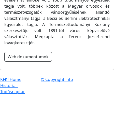
éveken át elnöke volt. Több tudományos egyesület
tagja volt, többek között a Magyar orvosok és
természetvizsgálók vándorgyűlésének állandó
választmányi tagja, a Bécsi és Berlini Elektrotechnikai
Egyesület tagja. A Természettudományi Közlöny
szerkesztője volt. 1891-től városi képviselővé
választották. Megkapta a Ferenc József-rend
lovagkeresztjét.
Web dokumentumok
KFKI Home
© Copyright info
História -
Tudósnaptár