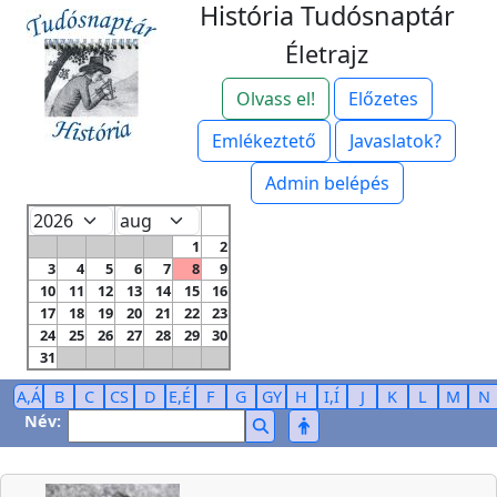
História Tudósnaptár
Életrajz
Olvass el!
Előzetes
Emlékeztető
Javaslatok?
Admin belépés
1
2
3
4
5
6
7
8
9
10
11
12
13
14
15
16
17
18
19
20
21
22
23
24
25
26
27
28
29
30
31
A,Á
B
C
CS
D
E,É
F
G
GY
H
I,Í
J
K
L
M
N
Név: