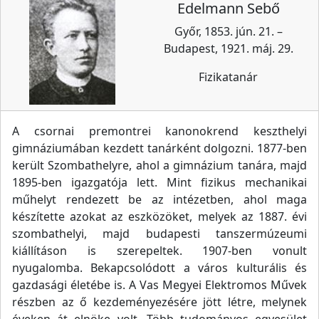
Edelmann Sebő
Győr, 1853. jún. 21. –
Budapest, 1921. máj. 29.
Fizikatanár
A csornai premontrei kanonokrend keszthelyi
gimnáziumában kezdett tanárként dolgozni. 1877-ben
került Szombathelyre, ahol a gimnázium tanára, majd
1895-ben igazgatója lett. Mint fizikus mechanikai
műhelyt rendezett be az intézetben, ahol maga
készítette azokat az eszközöket, melyek az 1887. évi
szombathelyi, majd budapesti tanszermúzeumi
kiállításon is szerepeltek. 1907-ben vonult
nyugalomba. Bekapcsolódott a város kulturális és
gazdasági életébe is. A Vas Megyei Elektromos Művek
részben az ő kezdeményezésére jött létre, melynek