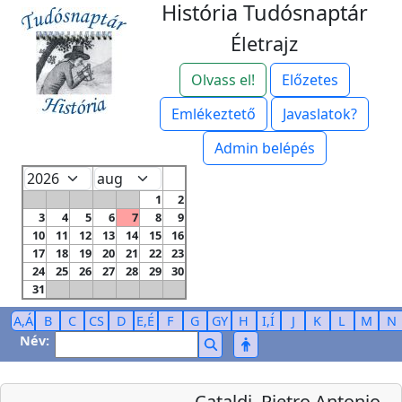
História Tudósnaptár
Életrajz
Olvass el!
Előzetes
Emlékeztető
Javaslatok?
Admin belépés
1
2
3
4
5
6
7
8
9
10
11
12
13
14
15
16
17
18
19
20
21
22
23
24
25
26
27
28
29
30
31
A,Á
B
C
CS
D
E,É
F
G
GY
H
I,Í
J
K
L
M
N
Név:
Cataldi, Pietro Antonio