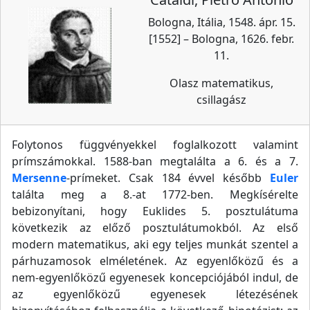
Bologna, Itália, 1548. ápr. 15.
[1552] – Bologna, 1626. febr.
11.
Olasz matematikus,
csillagász
Folytonos függvényekkel foglalkozott valamint
prímszámokkal. 1588-ban megtalálta a 6. és a 7.
Mersenne
-prímeket. Csak 184 évvel később
Euler
találta meg a 8.-at 1772-ben. Megkísérelte
bebizonyítani, hogy Euklides 5. posztulátuma
következik az előző posztulátumokból. Az első
modern matematikus, aki egy teljes munkát szentel a
párhuzamosok elméletének. Az egyenlőközű és a
nem-egyenlőközű egyenesek koncepciójából indul, de
az egyenlőközű egyenesek létezésének