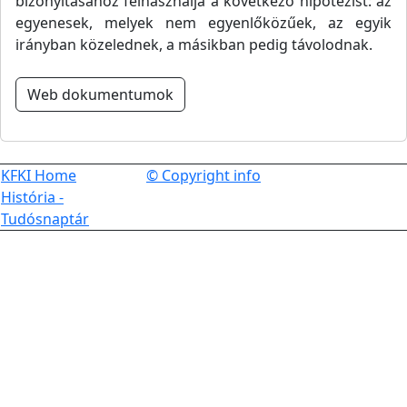
bizonyításához felhasználja a következő hipotézist: az
egyenesek, melyek nem egyenlőközűek, az egyik
irányban közelednek, a másikban pedig távolodnak.
Web dokumentumok
KFKI Home
© Copyright info
História -
Tudósnaptár