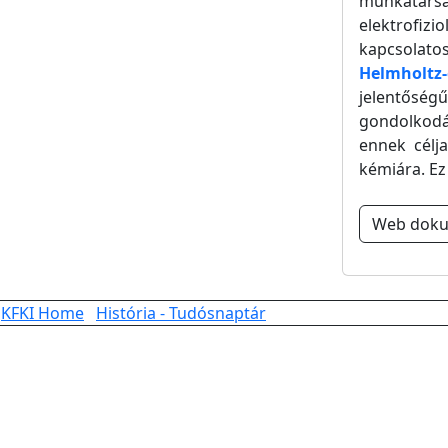
munkatárs
elektrofizi
kapcsolat
Helmholtz-
jelentőségű
gondolkodás
ennek célja
kémiára. Ez
Web dok
KFKI Home
História - Tudósnaptár