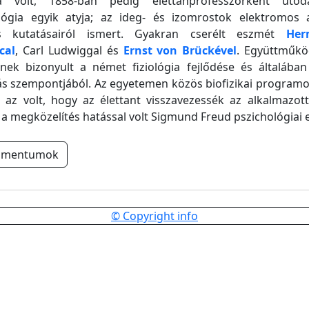
a volt, 1858-ban pedig élettanprofesszorként utód
ológia egyik atyja; az ideg- és izomrostok elektromos a
os kutatásairól ismert. Gyakran cserélt eszmét
Her
cal
, Carl Ludwiggal és
Ernst von Brückével
. Együttműk
nek bizonyult a német fiziológia fejlődése és általában
 szempontjából. Az egyetemen közös biofizikai programot
 az volt, hogy az élettant visszavezessék az alkalmazott
 a megközelítés hatással volt Sigmund Freud pszichológiai e
umentumok
© Copyright info