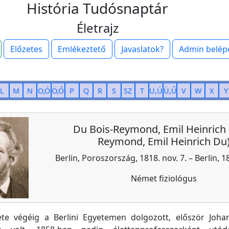
História Tudósnaptár
Életrajz
Előzetes
Emlékeztető
Javaslatok?
Admin belép
L
M
N
O,Ó
Ö,Ő
P
Q
R
S
SZ
T
U,Ú
Ü,Ű
V
W
X
Y
Du Bois-Reymond, Emil Heinrich 
Reymond, Emil Heinrich Du
Berlin, Poroszország, 1818. nov. 7. – Berlin, 1
Német fiziológus
lete végéig a Berlini Egyetemen dolgozott, először Joha