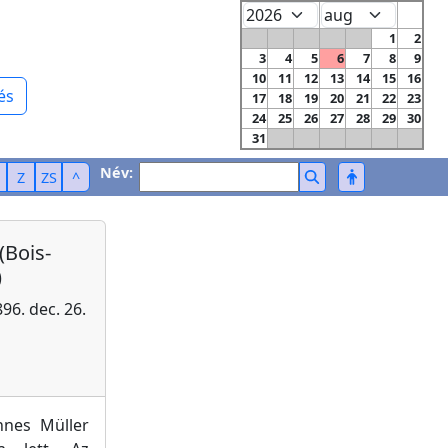
1
2
3
4
5
6
7
8
9
10
11
12
13
14
15
16
és
17
18
19
20
21
22
23
24
25
26
27
28
29
30
31
Név:
Z
ZS
^
(Bois-
)
896. dec. 26.
nnes Müller