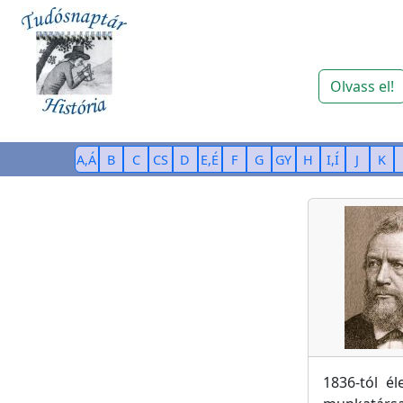
Olvass el!
A,Á
B
C
CS
D
E,É
F
G
GY
H
I,Í
J
K
1836-tól é