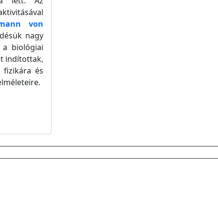
a lett. Az
ktivitásával
mann von
ödésük nagy
 a biológiai
 indítottak,
 fizikára és
lméleteire.