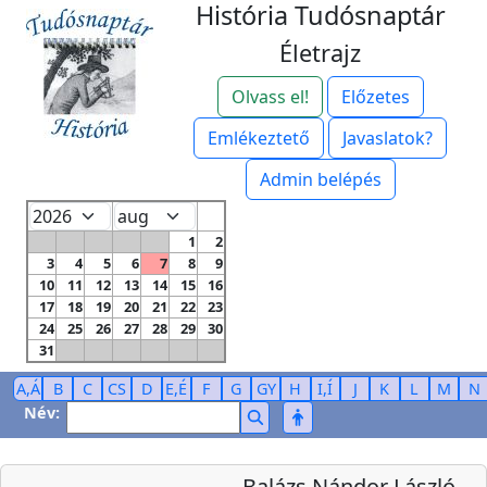
História Tudósnaptár
Életrajz
Olvass el!
Előzetes
Emlékeztető
Javaslatok?
Admin belépés
1
2
3
4
5
6
7
8
9
10
11
12
13
14
15
16
17
18
19
20
21
22
23
24
25
26
27
28
29
30
31
A,Á
B
C
CS
D
E,É
F
G
GY
H
I,Í
J
K
L
M
N
Név:
Balázs Nándor László