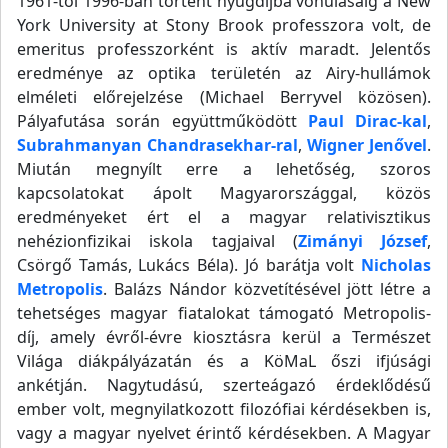
1961-től 1996-ban történt nyugdíjba vonulásáig a New
York University at Stony Brook professzora volt, de
emeritus professzorként is aktív maradt. Jelentős
eredménye az optika területén az Airy-hullámok
elméleti előrejelzése (Michael Berryvel közösen).
Pályafutása során együttműködött
Paul Dirac-kal
,
Subrahmanyan Chandrasekhar-ral
,
Wigner Jenővel
.
Miután megnyílt erre a lehetőség, szoros
kapcsolatokat ápolt Magyarországgal, közös
eredményeket ért el a magyar relativisztikus
nehézionfizikai iskola tagjaival (
Zimányi József
,
Csörgő Tamás, Lukács Béla). Jó barátja volt
Nicholas
Metropolis
. Balázs Nándor közvetítésével jött létre a
tehetséges magyar fiatalokat támogató Metropolis-
díj, amely évről-évre kiosztásra kerül a Természet
Világa diákpályázatán és a KöMaL őszi ifjúsági
ankétján. Nagytudású, szerteágazó érdeklődésű
ember volt, megnyilatkozott filozófiai kérdésekben is,
vagy a magyar nyelvet érintő kérdésekben. A Magyar