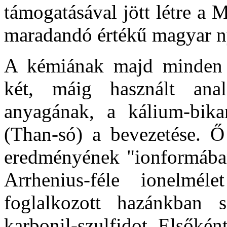
támogatásával jött létre a 
maradandó értékű magyar n
A kémiának majd minden 
két, máig használt anali
anyagának, a kálium-bika
(Than-só) a bevezetése. Ő
eredményének "ionformában
Arrhenius-féle ionelmél
foglalkozott hazánkban s
karbonil-szulfidot. Elsőkén