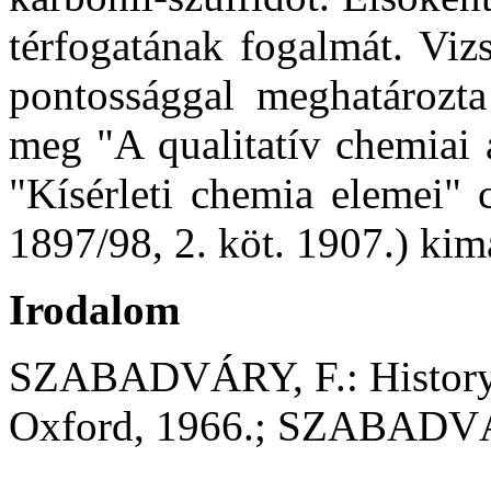
térfogatának fogalmát. Viz
pontossággal meghatározta
meg "A qualitatív chemiai 
"Kísérleti chemia elemei" 
1897/98, 2. köt. 1907.) kima
Irodalom
SZABADVÁRY, F.: History o
Oxford, 1966.; SZABADVÁR