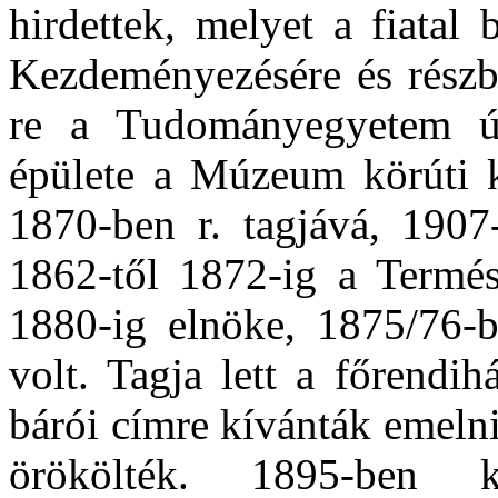
hirdettek, melyet a fiatal
Kezdeményezésére és részbe
re a Tudományegyetem új
épülete a Múzeum körúti 
1870-ben r. tagjává, 1907
1862-től 1872-ig a Termés
1880-ig elnöke, 1875/76-
volt. Tagja lett a főrendi
bárói címre kívánták emelni,
örökölték. 1895-ben 