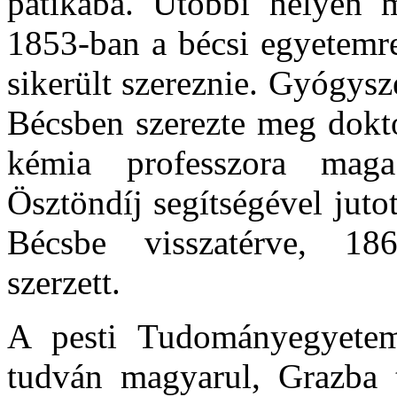
patikába. Utóbbi helyen ma
1853-ban a bécsi egyetemre
sikerült szereznie. Gyógysz
Bécsben szerezte meg dokto
kémia professzora maga
Ösztöndíj segítségével juto
Bécsbe visszatérve, 186
szerzett.
A pesti Tudományegyetem
tudván magyarul, Grazba tá