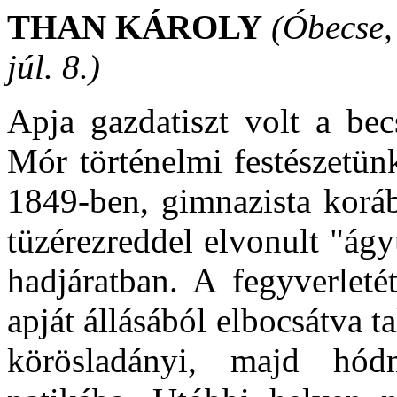
THAN KÁROLY
(Óbecse, 
júl. 8.)
Apja gazdatiszt volt a bec
Mór történelmi festészetün
1849-ben, gimnazista korá
tüzérezreddel elvonult "ágyú
hadjáratban. A fegyverleté
apját állásából elbocsátva t
körösladányi, majd hódm