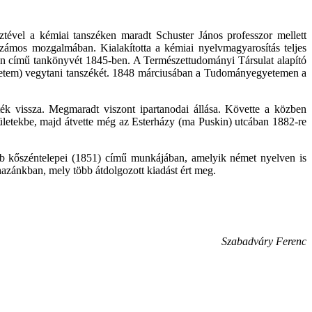
tével a kémiai tanszéken maradt Schuster János professzor mellett
zámos mozgalmában. Kialakította a kémiai nyelvmagyarosítás teljes
tan című tankönyvét 1845-ben. A Természettudományi Társulat alapító
gyetem) vegytani tanszékét. 1848 márciusában a Tudományegyetemen a
ték vissza. Megmaradt viszont ipartanodai állása. Követte a közben
ületekbe, majd átvette még az Esterházy (ma Puskin) utcában 1882-re
bb kőszéntelepei (1851) című munkájában, amelyik német nyelven is
hazánkban, mely több átdolgozott kiadást ért meg.
Szabadváry Ferenc