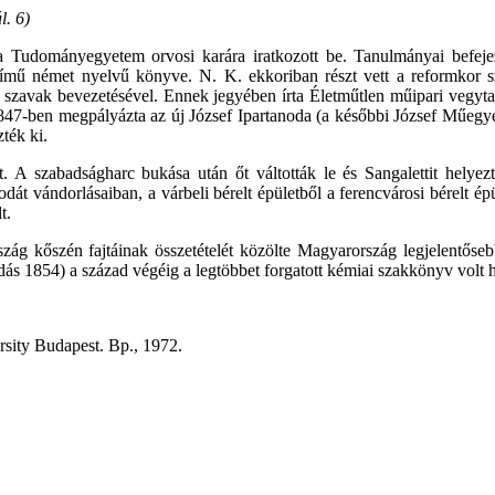
l. 6)
a Tudományegyetem orvosi karára iratkozott be. Tanulmányai befejez
című német nyelvű könyve. N. K. ekkoriban részt vett a reformkor s
b. szavak bevezetésével. Ennek jegyében írta Életműtlen műipari vegy
. 1847-ben megpályázta az új József Ipartanoda (a későbbi József Műe
ték ki.
 A szabadságharc bukása után őt váltották le és Sangalettit helyez
t vándorlásaiban, a várbeli bérelt épületből a ferencvárosi bérelt ép
t.
zág kőszén fajtáinak összetételét közölte Magyarország legjelentőse
dás 1854) a század végéig a legtöbbet forgatott kémiai szakkönyv volt 
rsity Budapest. Bp., 1972.