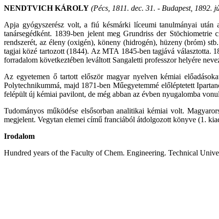
NENDTVICH KÁROLY
(Pécs, 1811. dec. 31. - Budapest, 1892. jú
Apja gyógyszerész volt, a fiú késmárki líceumi tanulmányai után 
tanársegédként. 1839-ben jelent meg Grundriss der Stöchiometrie 
rendszerét, az éleny (oxigén), köneny (hidrogén), hüzeny (bróm) st
tagjai közé tartozott (1844). Az MTA 1845-ben tagjává választotta
forradalom következtében leváltott Sangaletti professzor helyére nevez
Az egyetemen ő tartott először magyar nyelven kémiai előadásokat.
Polytechnikummá, majd 1871-ben Műegyetemmé előléptetett Ipartanodá
felépült új kémiai pavilont, de még abban az évben nyugalomba vonul
Tudományos működése elsősorban analitikai kémiai volt. Magyarors
megjelent. Vegytan elemei című franciából átdolgozott könyve (1. kia
Irodalom
Hundred years of the Faculty of Chem. Engineering. Technical Unive